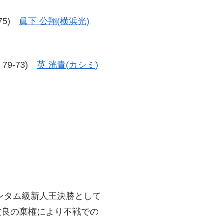
-75)
眞下 公翔(横浜光)
、79-73)
英 洸貴(カシミ)
ーバンタム級新人王決勝として
友良の棄権により不戦での