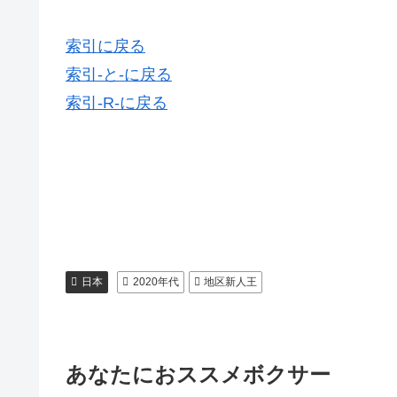
索引に戻る
索引-と-に戻る
索引-R-に戻る
日本
2020年代
地区新人王
あなたにおススメボクサー