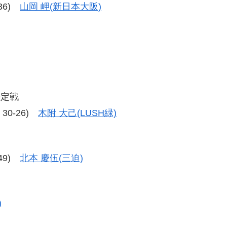
-36)
山岡 岬(新日本大阪)
決定戦
、30-26)
木附 大己(LUSH緑)
-49)
北本 慶伍(三迫)
)