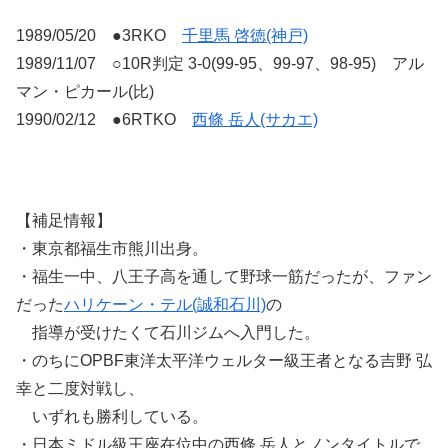
1989/05/20 ●3RKO
千里馬 啓徳(神戸)
1989/11/07 ○10R判定 3-0(99-95、99-97、98-95) アル
マン・ピカール(比)
1990/02/12 ●6RTKO
西條 岳人(サカエ)
【補足情報】
・東京都福生市熊川出身。
・福生一中、八王子高を通して野球一筋だったが、ファン
だった
ハリケーン・テル(誠和石川)
の
指導が受けたくて石川ジムへ入門した。
・のちにOPBF東洋太平洋ウェルター級王者となる吉野 弘
幸と二度対戦し、
いずれも勝利している。
・日本ミドル級王座在位中の西條 岳人とノンタイトルで