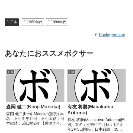
日本
1980年代
1990年代
boxingmeikan
あなたにおススメボクサー
日本
日本
森岡 健二(Kenji Morioka)
有友 将勝(Masakatsu
Aritomo)
森岡 健二(Kenji Morioka)(国光) 本
名：不明生年月日：不明国籍：日
有友 将勝(Masakatsu Aritomo)(田
本戦績：5戦3勝2敗 【獲得タイト
辺) 本名：不明生年月日：1943
ル】なし【戦歴】1947/12/20
年2月5日国籍：日本戦績：35戦
○4R判定 (採点不明) 山口 清夫