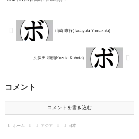
し 【戦歴】1989/08/06
13戦9勝(1KO)2敗2分 【獲得タイ
●1RKO 下山 真人(輪島功一
トル】1971年度全日本ライト級
S)1989/10/09 ●...
新人王 【戦歴】1971/01/16
○4R判定 (採...
山崎 唯行(Tadayuki Yamazaki)
久保田 和樹(Kazuki Kubota)
コメント
コメントを書き込む
ホーム
アジア
日本