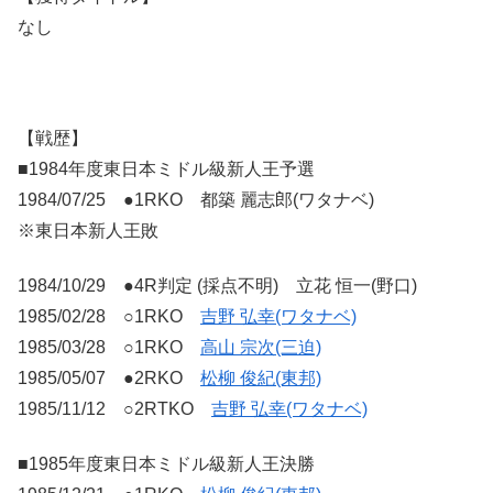
なし
【戦歴】
■1984年度東日本ミドル級新人王予選
1984/07/25 ●1RKO 都築 麗志郎(ワタナベ)
※東日本新人王敗
1984/10/29 ●4R判定 (採点不明) 立花 恒一(野口)
1985/02/28 ○1RKO
吉野 弘幸(ワタナベ)
1985/03/28 ○1RKO
高山 宗次(三迫)
1985/05/07 ●2RKO
松柳 俊紀(東邦)
1985/11/12 ○2RTKO
吉野 弘幸(ワタナベ)
■1985年度東日本ミドル級新人王決勝