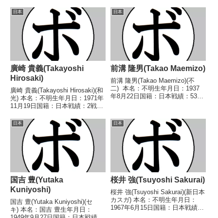
27勝(7KO)5敗3分 【獲得タイト
(東拳)■1949年度東日本フライ級
ル】なし 【戦歴】1962/01/05
日本
日本
新人王予選19...
○1RKO 小川 正春(東邦)1962...
廣崎 貴義(Takayoshi
前溝 隆男(Takao Maemizo)
Hirosaki)
前溝 隆男(Takao Maemizo)(不
二) 本名：不明生年月日：1937
廣崎 貴義(Takayoshi Hirosaki)(和
年8月22日国籍：日本戦績：53戦
光) 本名：不明生年月日：1971年
29勝(15KO)20敗4分 【獲得タイ
11月19日国籍：日本戦績：2戦1
トル】1958年度全日本ミドル級
勝1敗 【獲得タイトル】な
新人王第10代日本ミドル級王座
し 【戦歴】1993/07/11 ○4R判
日本
日本
第12代日本ミドル級王...
定 (採点不明) 脇田 洋忠
(緑)■1993年度...
国吉 豊(Yutaka
桜井 強(Tsuyoshi Sakurai)
Kuniyoshi)
桜井 強(Tsuyoshi Sakurai)(新日本
カスガ) 本名：不明生年月日：
国吉 豊(Yutaka Kuniyoshi)(セ
1967年6月15日国籍：日本戦績：
キ) 本名：国吉 豊生年月日：
3戦3敗 【獲得タイトル】な
1949年9月27日国籍：日本戦績：