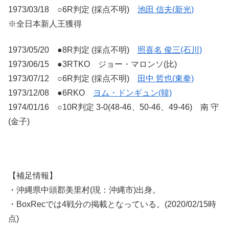
1973/03/18 ○6R判定 (採点不明)
池田 信夫(新光)
※全日本新人王獲得
1973/05/20 ●8R判定 (採点不明)
照喜名 俊三(石川)
1973/06/15 ●3RTKO ジョー・マロンソ(比)
1973/07/12 ○6R判定 (採点不明)
田中 哲也(東拳)
1973/12/08 ●6RKO
ヨム・ドンギュン(韓)
1974/01/16 ○10R判定 3-0(48-46、50-46、49-46) 南 守
(金子)
【補足情報】
・沖縄県中頭郡美里村(現：沖縄市)出身。
・BoxRecでは4戦分の掲載となっている。(2020/02/15時
点)