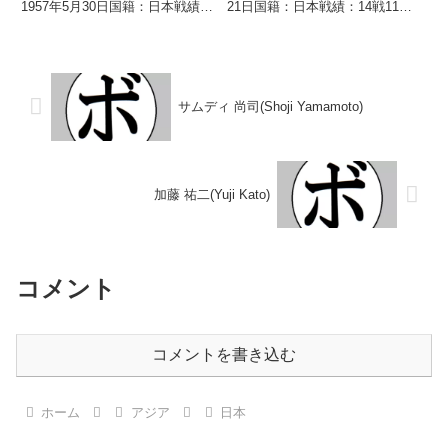
1957年5月30日国籍：日本戦績：
21日国籍：日本戦績：14戦11勝
7戦6勝(4KO)1敗 【獲得タイト
(5KO)3敗 【獲得タイトル】な
ル】1975年度全日本高校選手権
し 【戦歴】2020/02/28
フェザー級優勝(アマチュア) 【戦
○1RTKO オマール・バランコ・
歴】1980/04/26...
ドミンゲス(メキシ...
サムディ 尚司(Shoji Yamamoto)
加藤 祐二(Yuji Kato)
コメント
コメントを書き込む
ホーム
アジア
日本