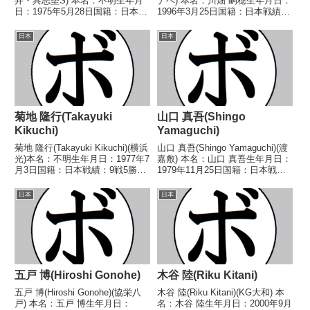
井・具志堅S) 本名：不明生年月
ナベ) 本名：川畑 嗣穂生年月日：
日：1975年5月28日国籍：日本戦
1996年3月25日国籍：日本戦績：
績：13戦10勝(3KO)3敗 【獲得タ
8戦2勝(2KO)5敗1分 【獲得タイ
イトル】2000年度KSD杯B級トー
トル】なし 【戦歴】
日本
日本
ナメントウェルター級優勝 【戦
2019/03/31 ○2RTKO ナッチャ
歴】1998/...
ポン・ゲーオクアン...
菊地 隆行(Takayuki
山口 真吾(Shingo
Kikuchi)
Yamaguchi)
菊地 隆行(Takayuki Kikuchi)(横浜
山口 真吾(Shingo Yamaguchi)(渡
光)本名：不明生年月日：1977年7
嘉敷) 本名：山口 真吾生年月日：
月3日国籍：日本戦績：9戦5勝
1979年11月25日国籍：日本戦
(2KO)3敗1分【獲得タイトル】な
績：33戦24勝(10KO)7敗2分 【獲
し【戦歴】1999/02/02 ○4R判定
得タイトル】第24代OPBF東洋太
日本
日本
(採点不明) 浦和 良輔(沖)■1999
平洋ライトフライ級王座 【戦
年...
歴】1998/10...
五戸 博(Hiroshi Gonohe)
木谷 陸(Riku Kitani)
五戸 博(Hiroshi Gonohe)(協栄八
木谷 陸(Riku Kitani)(KG大和) 本
戸) 本名：五戸 博生年月日：
名：木谷 陸生年月日：2000年9月