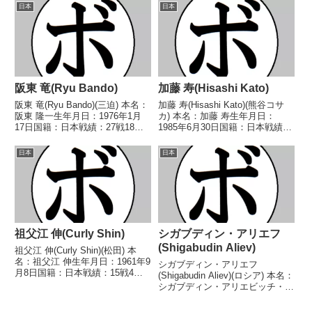
歴】1967/06/21 ●4R判定 (採点
度全日本ライト級新人王 【戦
日本
日本
不明) 依田 博(松田)1967/08/1...
歴】1957/07/13 ○4R判定 (採点
不明) 久恒 忠...
阪東 竜(Ryu Bando)
加藤 寿(Hisashi Kato)
阪東 竜(Ryu Bando)(三迫) 本名：
加藤 寿(Hisashi Kato)(熊谷コサ
阪東 隆一生年月日：1976年1月
カ) 本名：加藤 寿生年月日：
17日国籍：日本戦績：27戦18勝
1985年6月30日国籍：日本戦績：
(7KO)8敗1分 【獲得タイトル】
30戦13勝(8KO)15敗2分 【獲得タ
1998年度KSD杯B級トーナメント
イトル】なし 【戦歴】
日本
日本
ライト級優勝 【戦歴】
2006/06/28 ○4R判定 2-0(38-
1995/04/23 ○1RKO...
37、38-37...
祖父江 伸(Curly Shin)
シガブディン・アリエフ
(Shigabudin Aliev)
祖父江 伸(Curly Shin)(松田) 本
名：祖父江 伸生年月日：1961年9
シガブディン・アリエフ
月8日国籍：日本戦績：15戦4勝
(Shigabudin Aliev)(ロシア) 本名：
(2KO)11敗 【獲得タイトル】
シガブディン・アリエビッチ・ア
1987年度中日本スーパーライト
リエフ生年月日：1993年5月12日
級新人王 【戦歴】■1984年度中
国籍：ロシア戦績：14戦13勝