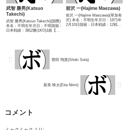
武智 勝男(Katsuo
前沢 一(Hajime Maezawa)
Takechi)
前沢 一(Hajime Maezawa)(草加有
沢) 本名：不明生年月日：1971年
武智 勝男(Katsuo Takechi)(国際)
2月10日国籍：日本戦績：12戦8
本名：不明生年月日：不明国籍：
勝(5KO)4敗 【獲得タイトル】な
日本戦績：3戦2勝(1KO)1敗【獲
し 【戦歴】1991/04/11
得タイトル】なし【戦歴】
○4RTKO 加瀬 隆二(さざ
1947/06/14 ○4RKO 平井 修(ベ
れ)1991/06/2...
ア)1947/06/22 ●10R判定 (採点
不明) ...
曽田 翔貴(Shoki Sota)
新美 映太(Eita Niimi)
コメント
ミャクミャク
より: