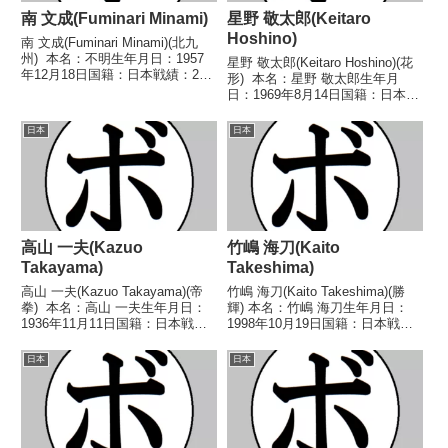
南 文成(Fuminari Minami)
星野 敬太郎(Keitaro
Hoshino)
南 文成(Fuminari Minami)(北九
州) 本名：不明生年月日：1957
星野 敬太郎(Keitaro Hoshino)(花
年12月18日国籍：日本戦績：2戦
形) 本名：星野 敬太郎生年月
2勝 【獲得タイトル】なし 【戦
日：1969年8月14日国籍：日本戦
歴】1978/01/19 ○4R判定 (採点
績：33戦23勝(6KO)10敗 【獲得
不明) 上野 修(熊本)1978/10/1...
タイトル】第12代日本ミニマム
日本
日本
級王座第10代WBA世界ミニマム
級王座第13代WB...
高山 一夫(Kazuo
竹嶋 海刀(Kaito
Takayama)
Takeshima)
高山 一夫(Kazuo Takayama)(帝
竹嶋 海刀(Kaito Takeshima)(勝
拳) 本名：高山 一夫生年月日：
輝) 本名：竹嶋 海刀生年月日：
1936年11月11日国籍：日本戦
1998年10月19日国籍：日本戦
績：85戦59勝(24KO)17敗9
績：11戦6勝(1KO)4敗1分 【獲得
分 【獲得タイトル】第10代日本
タイトル】なし 【戦歴】
日本
日本
フェザー級王座 【戦歴】
2016/12/18 ○4R判定 3-0(39-
1954/02/21 ●4R判...
36、39-...