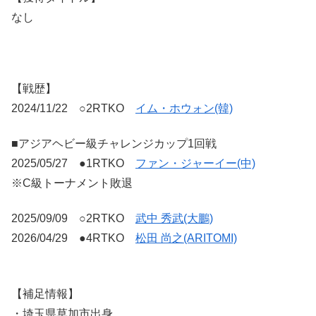
なし
【戦歴】
2024/11/22 ○2RTKO
イム・ホウォン(韓)
■アジアヘビー級チャレンジカップ1回戦
2025/05/27 ●1RTKO
ファン・ジャーイー(中)
※C級トーナメント敗退
2025/09/09 ○2RTKO
武中 秀武(大鵬)
2026/04/29 ●4RTKO
松田 尚之(ARITOMI)
【補足情報】
・埼玉県草加市出身。