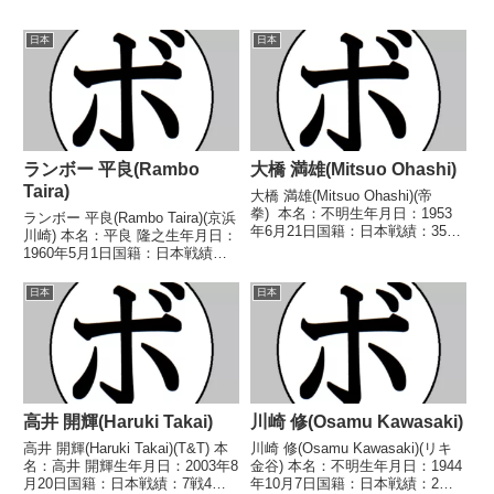
日本
日本
ランボー 平良(Rambo
大橋 満雄(Mitsuo Ohashi)
Taira)
大橋 満雄(Mitsuo Ohashi)(帝
拳) 本名：不明生年月日：1953
ランボー 平良(Rambo Taira)(京浜
年6月21日国籍：日本戦績：35戦
川崎) 本名：平良 隆之生年月日：
22勝(11KO)12敗1分 【獲得タイ
1960年5月1日国籍：日本戦績：
トル】1972年度全日本フェザー
14戦6勝(6KO)5敗3分 【獲得タイ
級新人王 【戦歴】1970/08/30
トル】1985年度東日本スーパー
日本
日本
○1RKO...
バンタム級新人王 【戦歴】
1983/12/12 ○1R...
高井 開輝(Haruki Takai)
川崎 修(Osamu Kawasaki)
高井 開輝(Haruki Takai)(T&T) 本
川崎 修(Osamu Kawasaki)(リキ
名：高井 開輝生年月日：2003年8
金谷) 本名：不明生年月日：1944
月20日国籍：日本戦績：7戦4勝
年10月7日国籍：日本戦績：2戦2