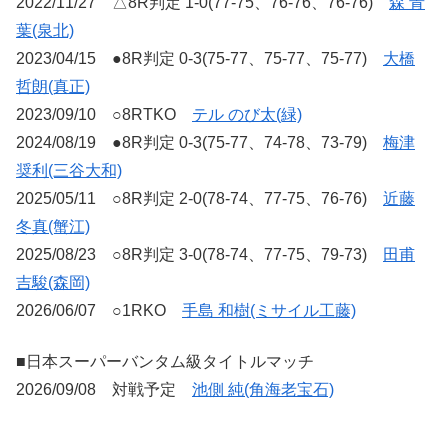
2022/11/27 △8R判定 1-0(77-75、76-76、76-76)
森 青
葉(泉北)
2023/04/15 ●8R判定 0-3(75-77、75-77、75-77)
大橋
哲朗(真正)
2023/09/10 ○8RTKO
テル のび太(緑)
2024/08/19 ●8R判定 0-3(75-77、74-78、73-79)
梅津
奨利(三谷大和)
2025/05/11 ○8R判定 2-0(78-74、77-75、76-76)
近藤
冬真(蟹江)
2025/08/23 ○8R判定 3-0(78-74、77-75、79-73)
田甫
吉駿(森岡)
2026/06/07 ○1RKO
手島 和樹(ミサイル工藤)
■日本スーパーバンタム級タイトルマッチ
2026/09/08 対戦予定
池側 純(角海老宝石)