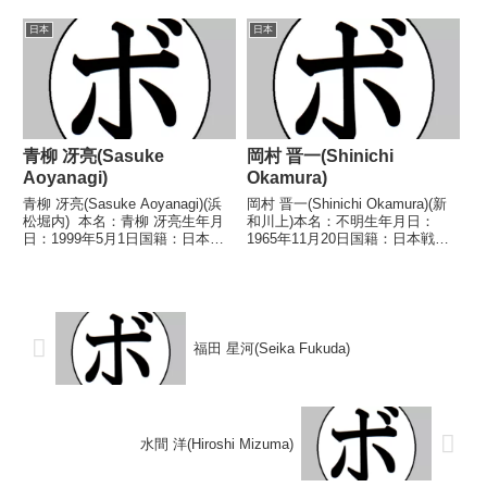
(2KO)1敗2分 【獲得タイトル】な
敗 【獲得タイトル】なし 【戦
し 【戦歴】2021/08/02
歴】1968/12/01 ●4R判定 (採点
日本
日本
○4RTKO 馬場 礼嗣(ラウンド
不明) 山本 哲也(福岡中
BS)2021...
央)1969/07/13...
青柳 冴亮(Sasuke
岡村 晋一(Shinichi
Aoyanagi)
Okamura)
青柳 冴亮(Sasuke Aoyanagi)(浜
岡村 晋一(Shinichi Okamura)(新
松堀内) 本名：青柳 冴亮生年月
和川上)本名：不明生年月日：
日：1999年5月1日国籍：日本戦
1965年11月20日国籍：日本戦
績：4戦1勝3敗 【獲得タイト
績：5戦1勝(1KO) 4敗 【獲得タイ
ル】なし 【戦歴】■2018年度中
トル】なし 【戦歴】
日本バンタム級新人王決勝
1989/02/11 ○4RKO 竹内 浩一
2018/08/05 ●4R判定...
(角海老宝石)1989/...
福田 星河(Seika Fukuda)
水間 洋(Hiroshi Mizuma)