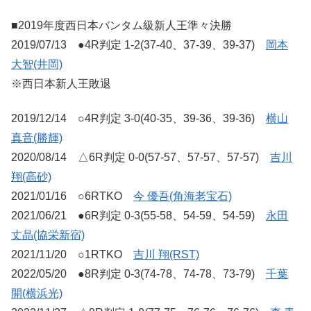
■2019年度西日本バンタム級新人王準々決勝
2019/07/13 ●4R判定 1-2(37-40、37-39、39-37)
岡本
大智(井岡)
※西日本新人王敗退
2019/12/14 ○4R判定 3-0(40-35、39-36、39-36)
横山
真音(勝輝)
2020/08/14 △6R判定 0-0(57-57、57-57、57-57)
吉川
翔(高砂)
2021/01/16 ○6RTKO
今 優吾(角海老宝石)
2021/06/21 ●6R判定 0-3(55-58、54-59、54-59)
永田
丈晶(協栄新宿)
2021/11/20 ○1RTKO
吉川 翔(RST)
2022/05/20 ●8R判定 0-3(74-78、74-78、73-79)
千葉
開(横浜光)