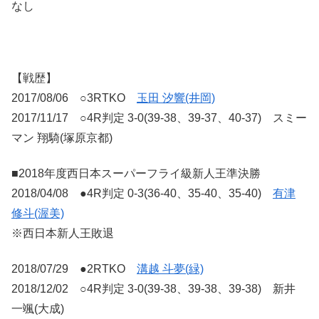
なし
【戦歴】
2017/08/06 ○3RTKO
玉田 汐響(井岡)
2017/11/17 ○4R判定 3-0(39-38、39-37、40-37) スミー
マン 翔騎(塚原京都)
■2018年度西日本スーパーフライ級新人王準決勝
2018/04/08 ●4R判定 0-3(36-40、35-40、35-40)
有津
修斗(渥美)
※西日本新人王敗退
2018/07/29 ●2RTKO
溝越 斗夢(緑)
2018/12/02 ○4R判定 3-0(39-38、39-38、39-38) 新井
一颯(大成)