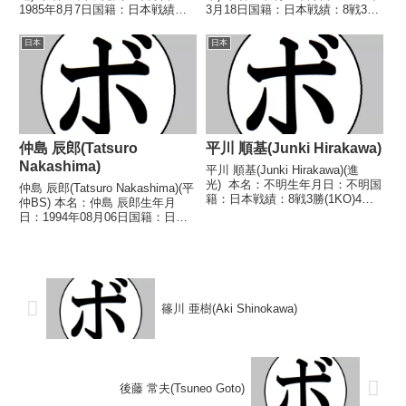
1985年8月7日国籍：日本戦績：
3月18日国籍：日本戦績：8戦3勝
34戦28勝(15KO)5敗1分 【獲得タ
(1KO)5敗 【獲得タイトル】な
イトル】第38代日本スーパーフ
し 【戦歴】1989/06/12
日本
日本
ライ級王座第42代日本スーパー
○2RKO 伊藤 悦男(甲府岡
フライ級王座第44代日本ス...
本)■1989年度東日...
仲島 辰郎(Tatsuro
平川 順基(Junki Hirakawa)
Nakashima)
平川 順基(Junki Hirakawa)(進
光) 本名：不明生年月日：不明国
仲島 辰郎(Tatsuro Nakashima)(平
籍：日本戦績：8戦3勝(1KO)4敗1
仲BS) 本名：仲島 辰郎生年月
分 【獲得タイトル】1989年度全
日：1994年08月06日国籍：日本
日本フェザー級新人王 【戦歴】
戦績：20戦12勝(7KO)6敗2
1988/07/02 ●4R判定 (採点不
分 【獲得タイトル】2017年度西
明) 今重 ...
部日本ミニマム級新人王 【戦
歴】2015/11/15...
篠川 亜樹(Aki Shinokawa)
後藤 常夫(Tsuneo Goto)