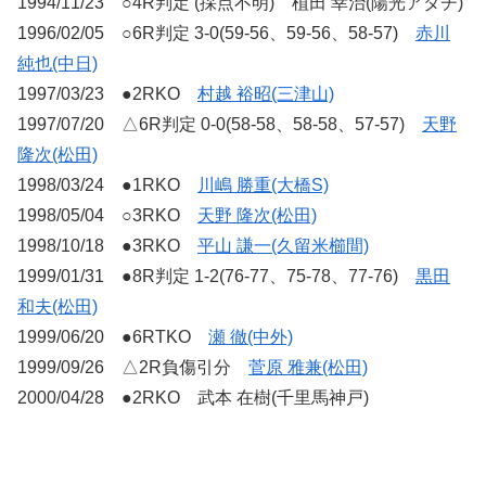
1994/11/23 ○4R判定 (採点不明) 植田 幸治(陽光アダチ)
1996/02/05 ○6R判定 3-0(59-56、59-56、58-57)
赤川
純也(中日)
1997/03/23 ●2RKO
村越 裕昭(三津山)
1997/07/20 △6R判定 0-0(58-58、58-58、57-57)
天野
隆次(松田)
1998/03/24 ●1RKO
川嶋 勝重(大橋S)
1998/05/04 ○3RKO
天野 隆次(松田)
1998/10/18 ●3RKO
平山 謙一(久留米櫛間)
1999/01/31 ●8R判定 1-2(76-77、75-78、77-76)
黒田
和夫(松田)
1999/06/20 ●6RTKO
瀬 徹(中外)
1999/09/26 △2R負傷引分
菅原 雅兼(松田)
2000/04/28 ●2RKO 武本 在樹(千里馬神戸)