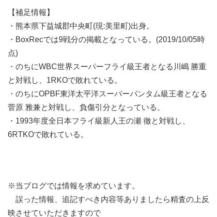
【補足情報】
・熊本県下益城郡中央町(現:美里町)出身。
・BoxRecでは9戦分の掲載となっている。(2019/10/05時
点)
・のちにWBC世界スーパーフライ級王者となる川嶋 勝重
と対戦し、1RKOで敗れている。
・のちにOPBF東洋太平洋スーパーバンタム級王者となる
菅原 雅兼と対戦し、負傷引分となっている。
・1993年度全日本フライ級新人王の瀬 徹と対戦し、
6RTKOで敗れている。
※当ブログでは情報を求めています。
誤った情報、追記すべき内容等ありましたら精査の上反
映させていただきますので