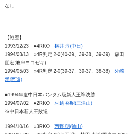
なし
【戦歴】
1993/12/23 ●4RKO
横井 淳(中日)
1994/03/13 ○4R判定 2-0(40-39、39-38、39-39) 森田
朋宏(岐阜ヨコゼキ)
1994/05/03 ○4R判定 2-0(39-37、39-37、38-38)
外崎
丞(西遠)
■1994年度中日本バンタム級新人王準決勝
1994/07/02 ●2RKO
村越 裕昭(三津山)
※中日本新人王敗退
1994/10/16 ○3RKO
西野 明(徳山)