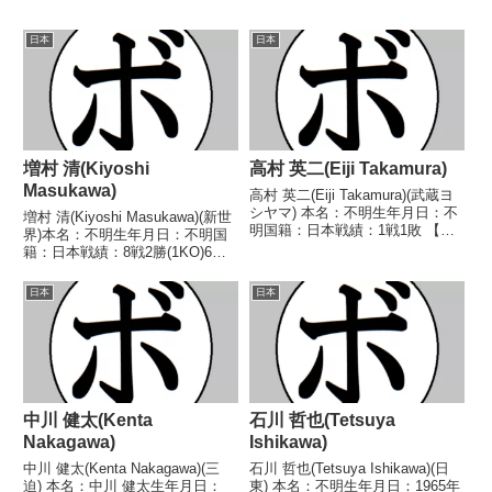
日本
日本
増村 清(Kiyoshi
高村 英二(Eiji Takamura)
Masukawa)
高村 英二(Eiji Takamura)(武蔵ヨ
シヤマ) 本名：不明生年月日：不
増村 清(Kiyoshi Masukawa)(新世
明国籍：日本戦績：1戦1敗 【獲
界)本名：不明生年月日：不明国
得タイトル】なし 【戦歴】
籍：日本戦績：8戦2勝(1KO)6敗
1990/12/12 ●1RKO 永石 磨(陽
【獲得タイトル】なし【戦歴】
光アダチ) 【補足情報】・
1947/03/07 ●4R判定 (採点不
日本
日本
BoxRecには選手情報の掲載...
明) 高野 弘(新日
本)1947/04/04 ○1RK...
中川 健太(Kenta
石川 哲也(Tetsuya
Nakagawa)
Ishikawa)
中川 健太(Kenta Nakagawa)(三
石川 哲也(Tetsuya Ishikawa)(日
迫) 本名：中川 健太生年月日：
東) 本名：不明生年月日：1965年