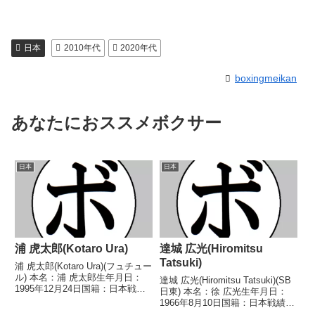
日本
2010年代
2020年代
boxingmeikan
あなたにおススメボクサー
日本
日本
浦 虎太郎(Kotaro Ura)
達城 広光(Hiromitsu
Tatsuki)
浦 虎太郎(Kotaro Ura)(フュチュー
ル) 本名：浦 虎太郎生年月日：
達城 広光(Hiromitsu Tatsuki)(SB
1995年12月24日国籍：日本戦
日東) 本名：徐 広光生年月日：
績：1戦1敗 【獲得タイトル】な
1966年8月10日国籍：日本戦績：
し 【戦歴】■2021年度西日本ス
9戦6勝(3KO)3敗 【獲得タイト