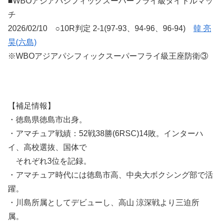
■WBOアジアパシフィックスーパーフライ級タイトルマッ
チ
2026/02/10 ○10R判定 2-1(97-93、94-96、96-94)
韓 亮
昊(六島)
※WBOアジアパシフィックスーパーフライ級王座防衛③
【補足情報】
・徳島県徳島市出身。
・アマチュア戦績：52戦38勝(6RSC)14敗。インターハ
イ、高校選抜、国体で
それぞれ3位を記録。
・アマチュア時代には徳島市高、中央大ボクシング部で活
躍。
・川島所属としてデビューし、高山 涼深戦より三迫所
属。