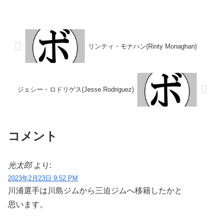
タイトル】なし 【戦歴】
績：1戦1敗 【獲得タイトル】
2017/12/09 ●4R判定 0-3(35-
1962年度全日本選手権ライトヘ
39、36-39、37-...
ビー級優勝(アマチュア)1962年度
全日本ライトヘビー級王者(...
リンティ・モナハン(Rinty Monaghan)
ジェシー・ロドリゲス(Jesse Rodriguez)
コメント
光太郎
より:
2023年2月23日 9:52 PM
川浦選手は川島ジムから三迫ジムへ移籍したかと
思います。