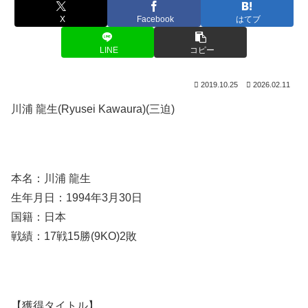
X
Facebook
はてブ
LINE
コピー
2019.10.25
2026.02.11
川浦 龍生(Ryusei Kawaura)(三迫)
本名：川浦 龍生
生年月日：1994年3月30日
国籍：日本
戦績：17戦15勝(9KO)2敗
【獲得タイトル】