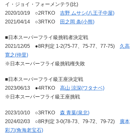
イ・ジョイ・フォーメンテラ(比)
2020/10/19 ○2RTKO
吉野 ムサシ(八王子中屋)
2021/04/14 ○3RTKO
田之岡 条(小熊)
■日本スーパーフライ級挑戦者決定戦
2021/12/05 ●8R判定 1-2(75-77、75-77、77-75)
久高
寛之(仲里)
※日本スーパーフライ級挑戦権失敗
■日本スーパーフライ級王座決定戦
2023/06/13 ●4RTKO
高山 涼深(ワタナベ)
※日本スーパーフライ級王座挑戦
2023/10/10 ○3RTKO
森 青葉(泉北)
2024/02/03 ○8R判定 3-0(78-73、79-72、79-72)
廣本
彩刀(角海老宝石)