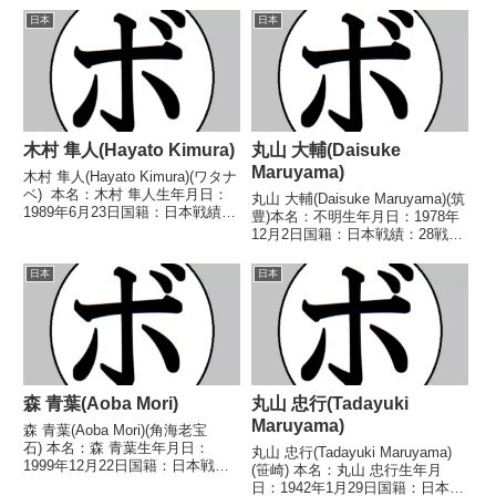
ーパーバンタム級新人王1回戦
ル】1985年度東日本スーパーフ
日本
日本
2021/04/11 ●4RTKO...
ライ級新人王 【戦歴】
1984/11/27 ○2R...
木村 隼人(Hayato Kimura)
丸山 大輔(Daisuke
Maruyama)
木村 隼人(Hayato Kimura)(ワタナ
ベ) 本名：木村 隼人生年月日：
丸山 大輔(Daisuke Maruyama)(筑
1989年6月23日国籍：日本戦績：
豊)本名：不明生年月日：1978年
39戦28勝(19KO)11敗 【獲得タイ
12月2日国籍：日本戦績：28戦25
トル】日本バンタム級暫定王座韓
勝(17KO)2敗1分【獲得タイト
国スーパーフライ級王座WBOア
ル】なし【戦歴】1999/06/27
日本
日本
ジアパシフィックス...
○1RKO 梶村 征一郎(大阪帝
拳)1999/1...
森 青葉(Aoba Mori)
丸山 忠行(Tadayuki
Maruyama)
森 青葉(Aoba Mori)(角海老宝
石) 本名：森 青葉生年月日：
丸山 忠行(Tadayuki Maruyama)
1999年12月22日国籍：日本戦
(笹崎) 本名：丸山 忠行生年月
績：18戦8勝(2KO)7敗3分 【獲得
日：1942年1月29日国籍：日本戦