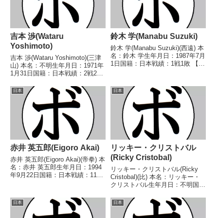
吉本 渉(Wataru
鈴木 学(Manabu Suzuki)
Yoshimoto)
鈴木 学(Manabu Suzuki)(西遠) 本
名：鈴木 学生年月日：1987年7月
吉本 渉(Wataru Yoshimoto)(三津
1日国籍：日本戦績：1戦1敗 【獲
山) 本名：不明生年月日：1971年
得タイトル】なし 【戦歴】
1月31日国籍：日本戦績：2戦2
2022/10/23 ●2RTKO 上村 健
敗 【獲得タイトル】なし 【戦
太(緑) 【補足情報】・静岡県袋井
歴】2001/04/30 ●3RTKO 百々
日本
日本
市出身。・鈴木 ...
晃瑞(駿河)2001/10/28
●1RKO ...
赤井 英五郎(Eigoro Akai)
リッキー・クリストバル
(Ricky Cristobal)
赤井 英五郎(Eigoro Akai)(帝拳) 本
名：赤井 英五郎生年月日：1994
リッキー・クリストバル(Ricky
年9月22日国籍：日本戦績：11戦
Cristobal)(比) 本名：リッキー・
6勝(5KO)5敗 【獲得タイトル】
クリストバル生年月日：不明国
2018年度社会人選手権ミドル級
籍：比戦績：11戦7勝(4KO)4
優勝(アマチュア)2023年度東日本
敗 【獲得タイトル】なし 【戦
日本
日本
ミドル級新人王 【...
歴】2022/10/29 ○4R判定 3-
0(40-36、39-37...