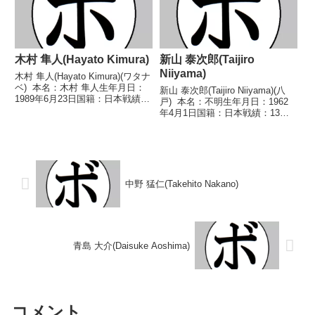
木村 隼人(Hayato Kimura)
新山 泰次郎(Taijiro
Niiyama)
木村 隼人(Hayato Kimura)(ワタナ
ベ) 本名：木村 隼人生年月日：
新山 泰次郎(Taijiro Niiyama)(八
1989年6月23日国籍：日本戦績：
戸) 本名：不明生年月日：1962
39戦28勝(19KO)11敗 【獲得タイ
年4月1日国籍：日本戦績：13戦
トル】日本バンタム級暫定王座韓
11勝(6KO)2敗 【獲得タイトル】
国スーパーフライ級王座WBOア
1980年度全日本スーパーフェザ
ジアパシフィックス...
ー級新人王 【戦歴】
1980/04/26 ○4R...
中野 猛仁(Takehito Nakano)
青島 大介(Daisuke Aoshima)
コメント