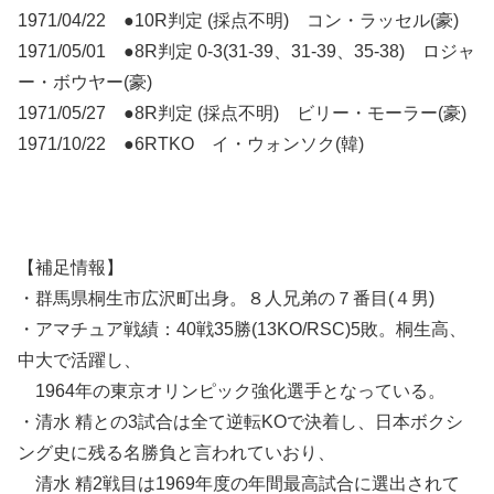
1971/04/22 ●10R判定 (採点不明) コン・ラッセル(豪)
1971/05/01 ●8R判定 0-3(31-39、31-39、35-38) ロジャ
ー・ボウヤー(豪)
1971/05/27 ●8R判定 (採点不明) ビリー・モーラー(豪)
1971/10/22 ●6RTKO イ・ウォンソク(韓)
【補足情報】
・群馬県桐生市広沢町出身。８人兄弟の７番目(４男)
・アマチュア戦績：40戦35勝(13KO/RSC)5敗。桐生高、
中大で活躍し、
1964年の東京オリンピック強化選手となっている。
・清水 精との3試合は全て逆転KOで決着し、日本ボクシ
ング史に残る名勝負と言われていおり、
清水 精2戦目は1969年度の年間最高試合に選出されて