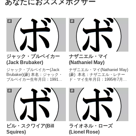
あなたにおススメボクサー
豪
豪
ジャック・ブルベイカー
ナザニエル・マイ
(Jack Brubaker)
(Nathaniel May)
ジャック・ブルベイカー(Jack
ナザニエル・マイ(Nathaniel May)
Brubaker)(豪) 本名：ジャック・
(豪) 本名：ナザニエル・レナー
ブルベイカー生年月日：1991年
ド・マイ生年月日：1995年7月19
11月7日 国籍：豪戦績：26戦18
日国籍：豪戦績：27戦23勝
勝(8KO)6敗2分 【獲得タイトル】
(14KO)4敗 【獲得タイトル】
豪
豪
第39代OPBF東洋太平洋ウェルタ
WBOアジアパシフィックスーパ
ー級王座WBCウェルター...
ーフェザー級ユース王座WBO
ア...
ビル・スクワイア(Bill
ライオネル・ローズ
Squires)
(Lionel Rose)