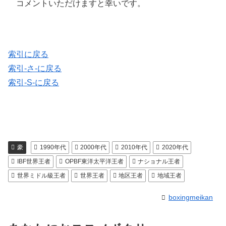
コメントいただけますと幸いです。
索引に戻る
索引-さ-に戻る
索引-S-に戻る
豪
1990年代
2000年代
2010年代
2020年代
IBF世界王者
OPBF東洋太平洋王者
ナショナル王者
世界ミドル級王者
世界王者
地区王者
地域王者
boxingmeikan