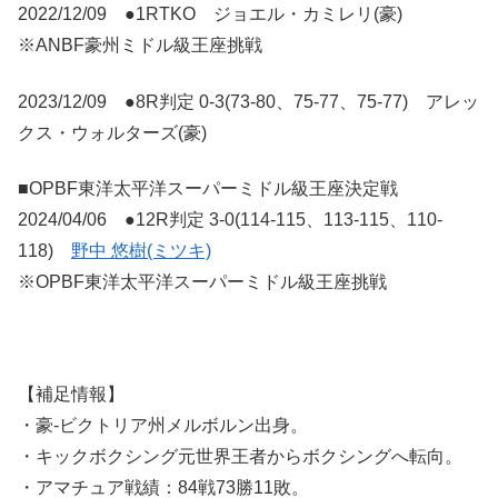
2022/12/09 ●1RTKO ジョエル・カミレリ(豪)
※ANBF豪州ミドル級王座挑戦
2023/12/09 ●8R判定 0-3(73-80、75-77、75-77) アレッ
クス・ウォルターズ(豪)
■OPBF東洋太平洋スーパーミドル級王座決定戦
2024/04/06 ●12R判定 3-0(114-115、113-115、110-
118)
野中 悠樹(ミツキ)
※OPBF東洋太平洋スーパーミドル級王座挑戦
【補足情報】
・豪-ビクトリア州メルボルン出身。
・キックボクシング元世界王者からボクシングへ転向。
・アマチュア戦績：84戦73勝11敗。