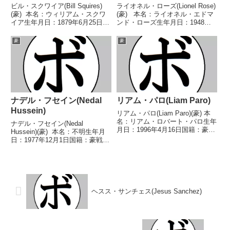
ビル・スクワイア(Bill Squires)
ライオネル・ローズ(Lionel Rose)
(豪) 本名：ウィリアム・スクワ
(豪) 本名：ライオネル・エドマ
イア生年月日：1879年6月25日国
ンド・ローズ生年月日：1948年6
籍：豪戦績：34戦21勝(18KO)11
月21日国籍：豪戦績：53戦42勝
敗2無効試合 【獲得タイトル】
(12KO)11敗 【獲得タイトル】
豪
豪
豪州-ビクトリア州ヘビー級王座
第3代WBA世界バンタム級王座第
豪州ヘビー級王座コモンウ...
3代WBC世界バンタ...
ナデル・フセイン(Nedal
リアム・パロ(Liam Paro)
Hussein)
リアム・パロ(Liam Paro)(豪) 本
名：リアム・ロバート・パロ生年
ナデル・フセイン(Nedal
月日：1996年4月16日国籍：豪戦
Hussein)(豪) 本名：不明生年月
績：29戦28勝(16KO)1敗 【獲得
日：1977年12月1日国籍：豪戦
タイトル】豪州スーパーライト級
績：48戦43勝(27KO)5敗 【獲得
王座WBOスーパーライト級ユー
タイトル】豪州バンタム級王座豪
ス王座WBOアジアパシフィッ
州スーパーバンタム級王座コモン
ク...
ウェルス英連邦スーパーバンタム
級...
ヘスス・サンチェス(Jesus Sanchez)