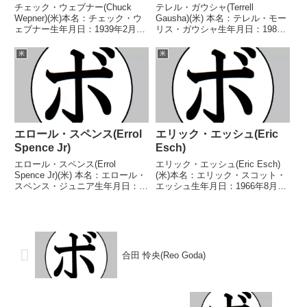
チェック・ウェブナー(Chuck
テレル・ガウシャ(Terrell
Wepner)(米)本名：チェック・ウ
Gausha)(米) 本名：テレル・モー
ェブナー生年月日：1939年2月26
リス・ガウシャ生年月日：1987
日国籍：米戦績：52戦36勝
年9月9日国籍：日本戦績：31戦
(17KO)14敗2分【獲得タイトル】
24勝(12KO)6敗1分 【獲得タイト
米
米
米-ニュージャージー州ヘビー級
ル】2009年度米国選手権ミドル
王座米-ニュージャージー州ヘビ
級優勝(アマチュア)2012年...
ー級王...
エロール・スペンス(Errol
エリック・エッシュ(Eric
Spence Jr)
Esch)
エロール・スペンス(Errol
エリック・エッシュ(Eric Esch)
Spence Jr)(米) 本名：エロール・
(米)本名：エリック・スコット・
スペンス・ジュニア生年月日：
エッシュ生年月日：1966年8月3
1990年1月13日国籍：米戦績：30
日国籍：米戦績：91戦77勝
戦28勝(22KO)2敗 【獲得タイト
(58KO)10敗4分【獲得タイトル】
ル】2008年度全米ユースウェル
IBA世界スーパーヘビー級王座
ター級優勝(アマチュア)20...
【戦歴】1994/10/15 ○4R判...
合田 怜央(Reo Goda)