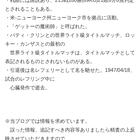
・戦績には諸説あり、213戦180勝(69KO)21敗6分6無判定
とされることもある。
・米-ニューヨーク州ニューヨーク市を拠点に活動。
・「ゲットーの魔術師」と呼ばれた。
・パティ・クリンとの世界ライト級タイトルマッチ、ロッ
キー・カンザスとの最初の
世界ライト級タイトルマッチは、タイトルマッチとして
表記されるものとされないものがある。
・引退後は名レフェリーとして名を馳せた。1947/04/18、
試合のレフリング中に
心臓発作で逝去。
※当ブログでは情報を求めています。
誤った情報、追記すべき内容等ありましたら精査の上反
映させていただきますので