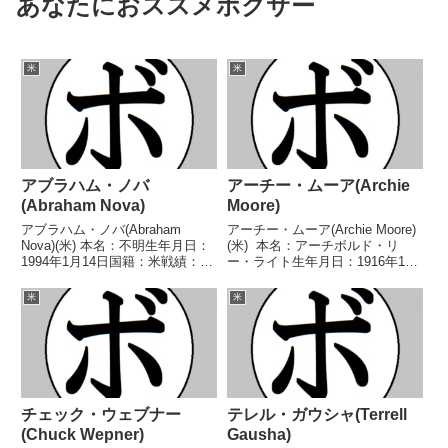
あなたにおススメボクサー
米
米
アブラハム・ノバ
アーチー・ムーア(Archie
(Abraham Nova)
Moore)
アブラハム・ノバ(Abraham
アーチー・ムーア(Archie Moore)
Nova)(米) 本名：不明生年月日：
(米) 本名：アーチボルド・リ
1994年1月14日国籍：米戦績：29
ー・ライト生年月日：1916年12
戦24勝(17KO)4敗1分 【獲得タイ
月13日国籍：米戦績：220戦186
トル】NABA北米スーパーフェザ
勝(132KO)23敗10分1無効試
米
米
ー級王座 【戦歴】2016/04/29
合 【獲得タイトル】米-カリフォ
○1RTKO ウェ...
ルニア州ミドル級王座米-...
チェック・ウェブナー
テレル・ガウシャ(Terrell
(Chuck Wepner)
Gausha)