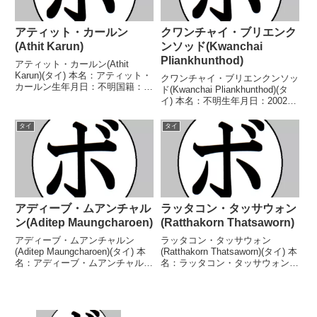
アティット・カールン
クワンチャイ・ブリエンク
(Athit Karun)
ンソッド(Kwanchai
Pliankhunthod)
アティット・カールン(Athit
Karun)(タイ) 本名：アティット・
クワンチャイ・ブリエンクンソッ
カールン生年月日：不明国籍：タ
ド(Kwanchai Pliankhunthod)(タ
イ戦績：17戦7勝(5KO)10敗 【獲
イ) 本名：不明生年月日：2002年
得タイトル】なし 【戦歴】
6月24日国籍：タイ戦績：19戦6
2020/02/02 ○2RTKO ソンチャ
勝(6KO)12敗1無効試合 【獲得タ
タイ
タイ
イ・チョムプファン(タイ)...
イトル】なし 【戦歴】
2019/10/19 ●4...
アディーブ・ムアンチャル
ラッタコン・タッサウォン
ン(Aditep Maungcharoen)
(Ratthakorn Thatsaworn)
アディーブ・ムアンチャルン
ラッタコン・タッサウォン
(Aditep Maungcharoen)(タイ) 本
(Ratthakorn Thatsaworn)(タイ) 本
名：アディーブ・ムアンチャルン
名：ラッタコン・タッサウォン生
生年月日：2006年8月4日国籍：
年月日：2003年3月10日国籍：タ
タイ戦績：11戦8勝(4KO)3
イ戦績：48戦25勝(15KO)22敗1
敗 【獲得タイトル】なし 【戦
分 【獲得タイトル】なし 【戦
歴】2023/06/17 ○2RT...
歴】2019/03/0...