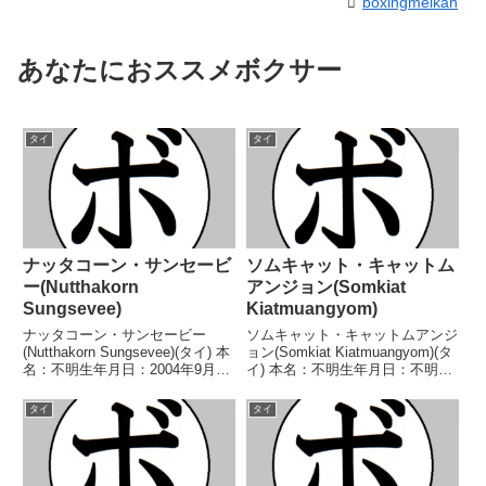
boxingmeikan
あなたにおススメボクサー
タイ
タイ
ナッタコーン・サンセービ
ソムキャット・キャットム
ー(Nutthakorn
アンジョン(Somkiat
Sungsevee)
Kiatmuangyom)
ナッタコーン・サンセービー
ソムキャット・キャットムアンジ
(Nutthakorn Sungsevee)(タイ) 本
ョン(Somkiat Kiatmuangyom)(タ
名：不明生年月日：2004年9月21
イ) 本名：不明生年月日：不明国
日国籍：タイ戦績：11戦2勝9
籍：タイ戦績：23戦7勝13敗3分1
敗 【獲得タイトル】なし 【戦
無効試合 【獲得タイトル】な
タイ
タイ
歴】2021/03/19 ●3RTKO タノ
し 【戦歴】1955/04/09 ○10R判
ンサック・シムシー...
定 3-0(採点不...