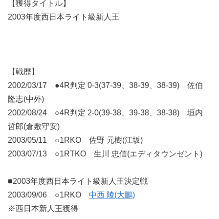
【獲得タイトル】
2003年度西日本ライト級新人王
【戦歴】
2002/03/17 ●4R判定 0-3(37-39、38-39、38-39) 佐伯
隆志(中外)
2002/08/24 ○4R判定 2-0(39-38、39-38、38-38) 垣内
哲郎(倉敷守安)
2003/05/11 ○1RKO 佐野 元樹(江坂)
2003/07/13 ○1RTKO 生川 忠信(エディタウンゼント)
■2003年度西日本ライト級新人王決定戦
2003/09/06 ○1RKO
中西 陵(大鵬)
※西日本新人王獲得