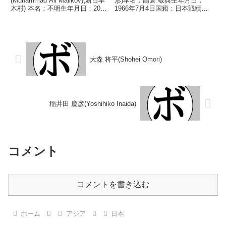
(Muhammad Ali Malikov)(新日本
形)本名：高倉 敬典生年月日：
木村) 本名：不明生年月日：2004
1966年7月4日国籍：日本戦績：
年5月5日国籍：ウズベキスタン
16戦7勝8敗1分【獲得タイトル】
戦績：1戦1敗 【獲得タイトル】
なし【戦歴】1989/06/27 ○5R判
なし 【戦歴】■2026年度東日本
定 3-0(49-47、49-47、50-49)...
ライト級新人王2回戦2026/0...
大森 将平(Shohei Omori)
稲井田 慶彦(Yoshihiko Inaida)
コメント
コメントを書き込む
ホーム
アジア
日本