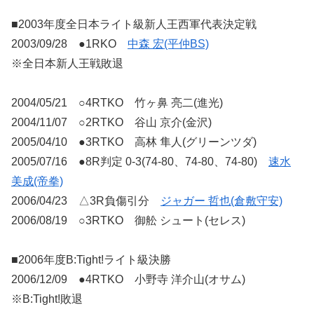
■2003年度全日本ライト級新人王西軍代表決定戦
2003/09/28 ●1RKO
中森 宏(平仲BS)
※全日本新人王戦敗退
2004/05/21 ○4RTKO 竹ヶ鼻 亮二(進光)
2004/11/07 ○2RTKO 谷山 京介(金沢)
2005/04/10 ●3RTKO 高林 隼人(グリーンツダ)
2005/07/16 ●8R判定 0-3(74-80、74-80、74-80)
速水
美成(帝拳)
2006/04/23 △3R負傷引分
ジャガー 哲也(倉敷守安)
2006/08/19 ○3RTKO 御舩 シュート(セレス)
■2006年度B:Tight!ライト級決勝
2006/12/09 ●4RTKO 小野寺 洋介山(オサム)
※B:Tight!敗退