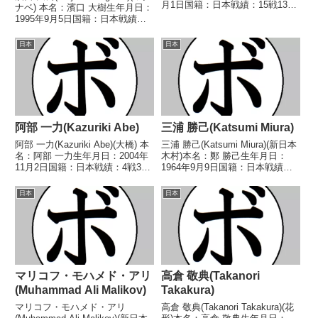
月1日国籍：日本戦績：15戦13勝
ナベ) 本名：濱口 大樹生年月日：
(5KO)2敗 【獲得タイトル】2021
1995年9月5日国籍：日本戦績：
年度全日本スーパーバンタム級新
16戦6勝(4KO)9敗1分 【獲得タイ
人王 【戦歴】2020/08/02
トル】なし 【戦歴】
日本
日本
○1RTKO...
2017/07/25 ○4R判定 3-0(39-
36、39-3...
阿部 一力(Kazuriki Abe)
三浦 勝己(Katsumi Miura)
阿部 一力(Kazuriki Abe)(大橋) 本
三浦 勝己(Katsumi Miura)(新日本
名：阿部 一力生年月日：2004年
木村)本名：鄭 勝己生年月日：
11月2日国籍：日本戦績：4戦3勝
1964年9月9日国籍：日本戦績：
(1KO)1敗 【獲得タイトル】な
10戦9勝(9KO)1敗【獲得タイト
し 【戦歴】2023/02/16
ル】1987年度東日本ライト級新
日本
日本
○1RTKO 名和 祐輔(岐阜ヨコゼ
人王【戦歴】1985/12/13
キ)■2023年度...
○1RKO 浜崎 政治(角...
マリコフ・モハメド・アリ
高倉 敬典(Takanori
(Muhammad Ali Malikov)
Takakura)
マリコフ・モハメド・アリ
高倉 敬典(Takanori Takakura)(花