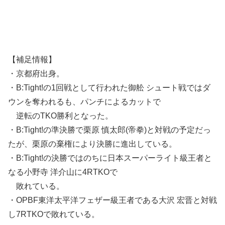
【補足情報】
・京都府出身。
・B:Tight!の1回戦として行われた御舩 シュート戦ではダ
ウンを奪われるも、パンチによるカットで
逆転のTKO勝利となった。
・B:Tight!の準決勝で栗原 慎太郎(帝拳)と対戦の予定だっ
たが、栗原の棄権により決勝に進出している。
・B:Tight!の決勝ではのちに日本スーパーライト級王者と
なる小野寺 洋介山に4RTKOで
敗れている。
・OPBF東洋太平洋フェザー級王者である大沢 宏晋と対戦
し7RTKOで敗れている。