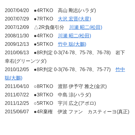
2007/04/20 ●4RTKO 高山 剛志(ハラダ)
2007/07/29 ●7RTKO
大沢 宏晋(大星)
2007/12/09 △2R負傷引分
川瀬 昭二(松田)
2008/11/30 ●4RTKO
川瀬 昭二(松田)
2009/12/13 ●5RTKO
竹中 聡(大鵬)
2010/06/13 ●8R判定 0-3(74-78、75-78、76-78) 岩下
幸右(グリーンツダ)
2010/12/05 ●8R判定 0-3(76-78、76-78、75-77)
竹中
聡(大鵬)
2011/04/10 ○8RTKO 渡部 伊予守 雅之(金沢)
2011/07/22 ●3RTKO 中島 涼(ハラダ)
2011/12/25 ○5RTKO 宇川 広之(アポロ)
2015/06/07 ●4R棄権 伊波 ファン カスティーヨ(真正)