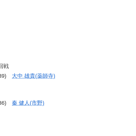
回戦
-39)
大中 雄貴(薬師寺)
-36)
秦 健人(市野)