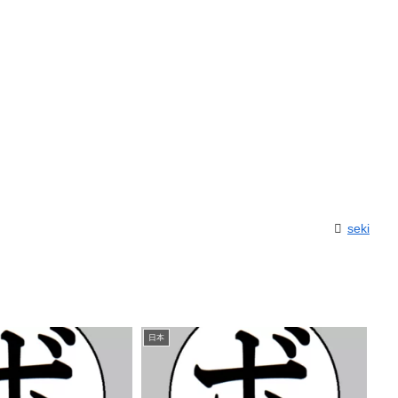
seki
日本