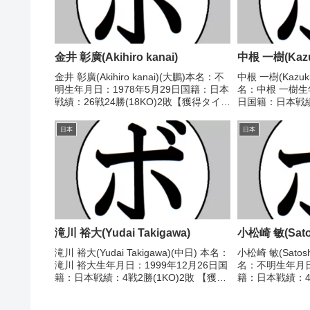
金井 彰廣(Akihiro kanai)
中根 一樹(Kazu
金井 彰廣(Akihiro kanai)(大鵬)本名：不
中根 一樹(Kazuk
明生年月日：1978年5月29日国籍：日本
名：中根 一樹生年
戦績：26戦24勝(18KO)2敗【獲得タイト
日国籍：日本戦績
ル】1997年度全日本社会人選手権フェ
トル】なし 【戦歴
ザー級優勝(アマチュア)1997年度全日本
●1RTKO 知賀 
日本
日本
実業団選手権フェ...
●1RKO...
滝川 裕大(Yudai Takigawa)
小松崎 敏(Satos
滝川 裕大(Yudai Takigawa)(中日) 本名：
小松崎 敏(Satoshi
滝川 裕大生年月日：1999年12月26日国
名：不明生年月日
籍：日本戦績：4戦2勝(1KO)2敗 【獲得
籍：日本戦績：4戦
タイトル】2023年度中日本ライトフラ
タイトル】なし【戦
イ級新人王 【戦歴】2021/05/30
○1RKO 秋山 