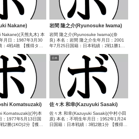
ki Nakane)
岩間 隆之介(Ryunosuke Iwama)
i Nakane)(天熊丸木) 本
岩間 隆之介(Ryunosuke Iwama)(奈
月日：1987年3月30
良) 本名：岩間 隆之介生年月日：2001
：4戦4敗 【獲得タイ
年7月25日国籍：日本戦績：2戦1勝1敗1
】2022/09/10
分 【獲得タイトル】なし 【戦歴】
竜一(緑)2022/12/11
2022/04/09 △4R判定 1-0(39-37、38-
日本
38、38-...
hi Komatsuzaki)
佐々木 和幸(Kazuyuki Sasaki)
 Komatsuzaki)(沖)本
佐々木 和幸(Kazuyuki Sasaki)(中村小田
：1977年5月13日国
原) 本名：不明生年月日：1952年1月24
2勝(1KO)2分【獲得
日国籍：日本戦績：3戦2敗1分 【獲得タ
歴】2001/02/19
イトル】なし 【戦歴】1974/09/22
清貴(輪島功一
●4R判定 (採点不明) 北垣 一弘(帝