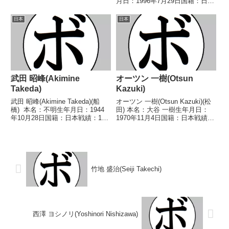
月日：1996年7月29日国籍：日本
なし 【戦歴】1998/02/04 ●4R
戦績：21戦14勝(11KO)7敗 【獲
判定 0-3(37-38、37-38、37...
得タイトル】2014年度全日本フ
日本
日本
ライ級新人王初代日本スーパーフ
ライ級ユース王座...
武田 昭峰(Akimine
オーツン 一樹(Otsun
Takeda)
Kazuki)
武田 昭峰(Akimine Takeda)(船
オーツン 一樹(Otsun Kazuki)(松
橋) 本名：不明生年月日：1944
田) 本名：大谷 一樹生年月日：
年10月28日国籍：日本戦績：16
1970年11月4日国籍：日本戦績：
戦7勝(6KO)8敗1分 【獲得タイト
15戦12勝(8KO)3敗 【獲得タイト
ル】1966年度全日本ミドル級新
ル】1990年度中日本スーパーフ
人王 【戦歴】1966/09/12 ○4R
ェザー級新人王 【戦歴】
判定 (...
1990/02/24 ○1RK...
竹地 盛治(Seiji Takechi)
西澤 ヨシノリ(Yoshinori Nishizawa)