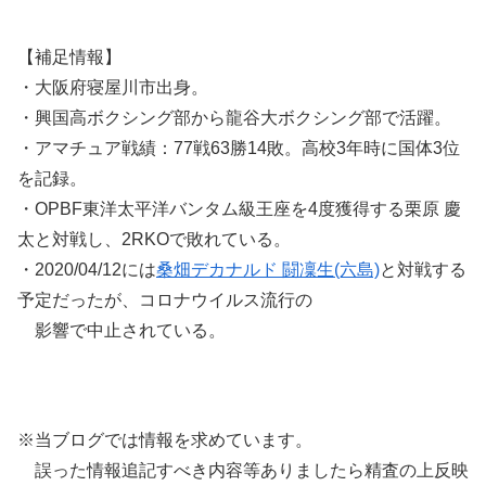
【補足情報】
・大阪府寝屋川市出身。
・興国高ボクシング部から龍谷大ボクシング部で活躍。
・アマチュア戦績：77戦63勝14敗。高校3年時に国体3位
を記録。
・OPBF東洋太平洋バンタム級王座を4度獲得する栗原 慶
太と対戦し、2RKOで敗れている。
・2020/04/12には
桑畑デカナルド 闘凜生(六島)
と対戦する
予定だったが、コロナウイルス流行の
影響で中止されている。
※当ブログでは情報を求めています。
誤った情報追記すべき内容等ありましたら精査の上反映