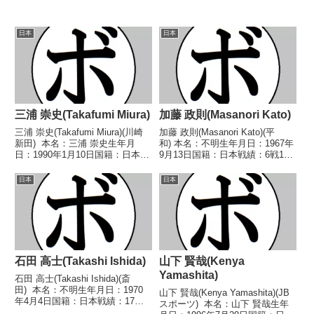
日本
日本
三浦 崇史(Takafumi Miura)
加藤 政則(Masanori Kato)
三浦 崇史(Takafumi Miura)(川崎
加藤 政則(Masanori Kato)(平
新田) 本名：三浦 崇史生年月
和) 本名：不明生年月日：1967年
日：1990年1月10日国籍：日本戦
9月13日国籍：日本戦績：6戦1勝
績：6戦1勝(1KO)5敗 【獲得タイ
4敗1分 【獲得タイトル】な
トル】なし 【戦歴】
し 【戦歴】1989/05/13 △4R判
日本
日本
2011/02/03 ●4R判定 0-3(37-
定 (採点不明) 浅羽 錠次(池
40、37-4...
田)1989/09/07...
石田 高士(Takashi Ishida)
山下 賢哉(Kenya
Yamashita)
石田 高士(Takashi Ishida)(斎
田) 本名：不明生年月日：1970
山下 賢哉(Kenya Yamashita)(JB
年4月4日国籍：日本戦績：17戦
スポーツ) 本名：山下 賢哉生年
10勝(6KO)7敗 【獲得タイトル】