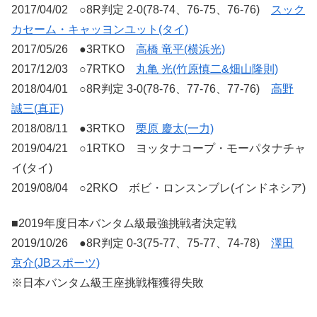
2017/04/02 ○8R判定 2-0(78-74、76-75、76-76)
スック
カセーム・キャッヨンユット(タイ)
2017/05/26 ●3RTKO
高橋 竜平(横浜光)
2017/12/03 ○7RTKO
丸亀 光(竹原慎二&畑山隆則)
2018/04/01 ○8R判定 3-0(78-76、77-76、77-76)
高野
誠三(真正)
2018/08/11 ●3RTKO
栗原 慶太(一力)
2019/04/21 ○1RTKO ヨッタナコープ・モーパタナチャ
イ(タイ)
2019/08/04 ○2RKO ボビ・ロンスンブレ(インドネシア)
■2019年度日本バンタム級最強挑戦者決定戦
2019/10/26 ●8R判定 0-3(75-77、75-77、74-78)
澤田
京介(JBスポーツ)
※日本バンタム級王座挑戦権獲得失敗