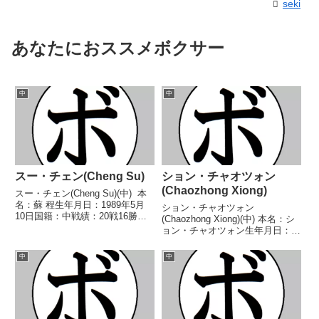
seki
あなたにおススメボクサー
中
中
スー・チェン(Cheng Su)
ション・チャオツォン
(Chaozhong Xiong)
スー・チェン(Cheng Su)(中) 本
名：蘇 程生年月日：1989年5月
ション・チャオツォン
10日国籍：中戦績：20戦16勝
(Chaozhong Xiong)(中) 本名：シ
(9KO)3敗1分 【獲得タイトル】
ョン・チャオツォン生年月日：
WBOオリエンタルスーパーウェ
1982年10月3日国籍：中戦績：36
ルター級王座 【戦歴】
戦27勝(14KO)8敗1分 【獲得タイ
中
中
2013/12/06 ○4R判定 (採...
トル】WBCアジア(ABCO)フライ
級王座WBCアジア(ABCO...