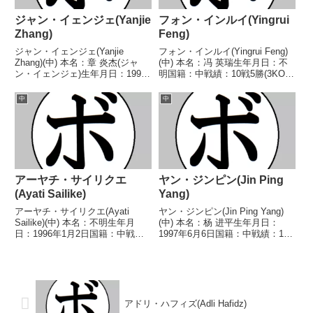
ジャン・イェンジェ(Yanjie
フォン・インルイ(Yingrui
Zhang)
Feng)
ジャン・イェンジェ(Yanjie
フォン・インルイ(Yingrui Feng)
Zhang)(中) 本名：章 炎杰(ジャ
(中) 本名：冯 英瑞生年月日：不
ン・イェンジェ)生年月日：1999
明国籍：中戦績：10戦5勝(3KO)4
年9月16日国籍：中国戦績：8戦5
敗1分 【獲得タイトル】WBCア
勝(4KO)2敗1分 【獲得タイトル】
ジアウェルター級ユース王
中
中
なし 【戦歴】2021/07/24 △6R
座 【戦歴】2024/06/30 △4R判
判定 1-1(56...
定 1-0(38-38、3...
アーヤチ・サイリクエ
ヤン・ジンピン(Jin Ping
(Ayati Sailike)
Yang)
アーヤチ・サイリクエ(Ayati
ヤン・ジンピン(Jin Ping Yang)
Sailike)(中) 本名：不明生年月
(中) 本名：杨 进平生年月日：
日：1996年1月2日国籍：中戦
1997年6月6日国籍：中戦績：14
績：26戦12勝(5KO)10敗3分1無効
戦7勝(3KO)6敗1分 【獲得タイト
試合 【獲得タイトル】WBA中国
ル】なし 【戦歴】2018/10/28
スーパーバンタム級王座 【戦
○4R判定 3-0(40-36、40-36、
歴】2015/11/28 ●6R...
40-...
アドリ・ハフィズ(Adli Hafidz)