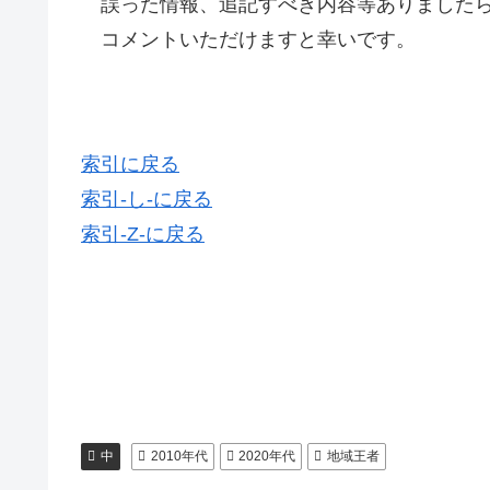
誤った情報、追記すべき内容等ありましたら
コメントいただけますと幸いです。
索引に戻る
索引-し-に戻る
索引-Z-に戻る
中
2010年代
2020年代
地域王者