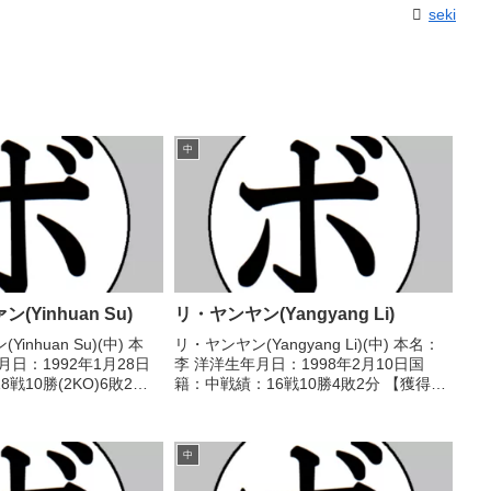
seki
中
Yinhuan Su)
リ・ヤンヤン(Yangyang Li)
nhuan Su)(中) 本
リ・ヤンヤン(Yangyang Li)(中) 本名：
日：1992年1月28日
李 洋洋生年月日：1998年2月10日国
戦10勝(2KO)6敗2
籍：中戦績：16戦10勝4敗2分 【獲得タ
ル】WBAイーストアジ
イトル】IBF中国ライト級王座 【戦歴】
イ級王座 【戦歴】
2017/08/19 △4R判定 1-0(38-38、38-
R判定 (...
38、...
中