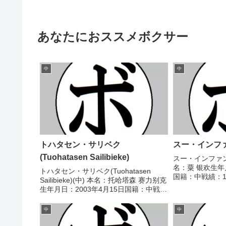
あなたにおススメボクサー
中
中
トハタセン・サリベク
スー・インファン(
(Tuohatasen Sailibieke)
スー・インファン(Yi
名：粟 银欢生年月
トハタセン・サリベク(Tuohatasen
国籍：中戦績：18
Sailibieke)(中) 本名：托哈塔森 赛力别克
分 【獲得タイト
生年月日：2003年4月15日国籍：中戦
アスーパーフラ
績：8戦6勝(3KO)2敗 【獲得タイトル】
2016/03/25 △4
なし 【戦歴】2023/09/08 ○1RTKO
中
中
チェン・...