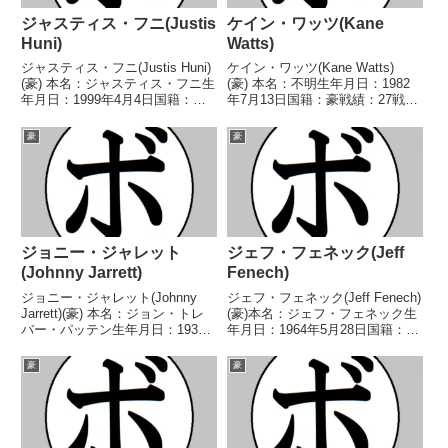
ジャスティス・フニ(Justis
ケイン・ワッツ(Kane
Huni)
Watts)
ジャスティス・フニ(Justis Huni)
ケイン・ワッツ(Kane Watts)
(豪) 本名：ジャスティス・フニ生
(豪) 本名：不明生年月日：1982
年月日：1999年4月4日国籍：豪
年7月13日国籍：豪戦績：27戦22
戦績：14戦13勝(7KO)1敗 【獲得
勝(14KO)5敗 【獲得タイトル】豪
タイトル】2016年世界ユース選
州-ビクトリア州クルーザー級王
豪
豪
手権スーパーヘビー級優勝(アマ
座 【戦歴】2009/05/17 ○4R判
チュア)豪州ヘビー級王座W...
定 3-0(40-3...
ジョニー・ジャレット
ジェフ・フェネック(Jeff
(Johnny Jarrett)
Fenech)
ジョニー・ジャレット(Johnny
ジェフ・フェネック(Jeff Fenech)
Jarrett)(豪) 本名：ジョン・トレ
(豪)本名：ジェフ・フェネック生
バー・パッテン生年月日：1936
年月日：1964年5月28日国籍：豪
年6月13日国籍：豪戦績：46戦29
戦績：33戦29勝(21KO)3敗1分
勝(24KO)15敗2分 【獲得タイト
【獲得タイトル】豪-サウスウェ
豪
豪
ル】豪州バンタム級王座 【戦
ールズ州バンタム級王座豪州スー
歴】1954/11/15 ○...
パーフライ級王座豪州フェザー
級...