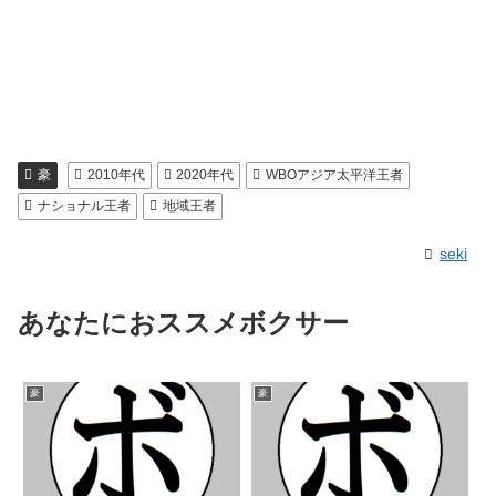
豪
2010年代
2020年代
WBOアジア太平洋王者
ナショナル王者
地域王者
seki
あなたにおススメボクサー
豪
豪