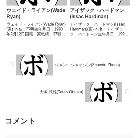
ウェイド・ライアン(Wade
アイザック・ハードマン
Ryan)
(Issac Hardman)
ウェイド・ライアン(Wade Ryan)
アイザック・ハードマン(Issac
(豪) 本名：不明生年月日：1990
Hardman)(豪) 本名：アイザッ
年2月12日国籍：豪戦績：37戦23
ク・ハードマン生年月日：1995
勝(9KO)13敗1分 【獲得タイト
年5月5日国籍：豪戦績：18戦15
ル】豪州-ニューサウスウェール
勝(13KO)3敗 【獲得タイトル】豪
ズ州ミドル級王座豪州スーパーウ
州ミドル級王座IBF豪州ミドル級
ェルター級王座OPBF東洋太平
王座WBCインターコンチネン
洋...
タ...
ジャン・ジャオシン(Zhaoxin Zhang)
大塚 武雄(Tateo Otsuka)
コメント