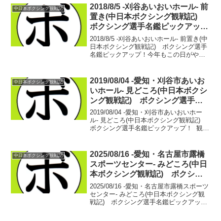
2018/8/5 -刈谷あいおいホール- 前
中日本ボクシング観戦記
置き(中日本ボクシング観戦記)
ボクシング選手名鑑ピックアッ
プ！
2018/8/5 -刈谷あいおいホール- 前置き(中
日本ボクシング観戦記) ボクシング選手
名鑑ピックアップ！今年もこの日がやっ
て来た。中日本新人王決勝戦。東日本に
比べれば、参加人数の少ない中日本新人
王戦。卑屈に「たいしたことはない」な
2019/08/04 -愛知・刈谷市あいお
中日本ボクシング観戦記
んて言...
いホール- 見どころ(中日本ボクシ
ング観戦記) ボクシング選手名
鑑ピックアップ！
2019/08/04 -愛知・刈谷市あいおいホー
ル- 見どころ(中日本ボクシング観戦記)
ボクシング選手名鑑ピックアップ！ 観戦
記の途中ですが、来週…ついに行われる
中日本新人王決勝戦。いったんここでみ
どころ紹介！ この日、我らが中日本を
2025/08/16 -愛知・名古屋市露橋
中日本ボクシング観戦記
背...
スポーツセンター- みどころ(中日
本ボクシング観戦記) ボクシン
グ選手名鑑ピックアップ！
2025/08/16 -愛知・名古屋市露橋スポーツ
センター- みどころ(中日本ボクシング観
戦記) ボクシング選手名鑑ピックアッ
プ！ 【56kg契約8回戦】中逵 友太(ディア
マンテ) vs 武藤 涼太(松田)中逵 友太