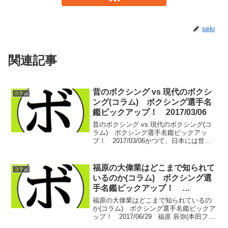
seki
関連記事
昔のボクシング vs 現代のボクシ
コラム
ング(コラム) ボクシング選手名
鑑ピックアップ！ 2017/03/06
昔のボクシング vs 現代のボクシング(コ
ラム) ボクシング選手名鑑ピックアッ
プ！ 2017/03/06かつて、日本には世界
王者が存在しない期間があった。日本ボ
クシングの暗黒時代と言われ、数多くの
ホープたちが世界の壁に跳ね返され続け
福原の大偉業はどこまで知られて
コラム
た。現在...
いるのか(コラム) ボクシング選
手名鑑ピックアップ！
2017/06/29
福原の大偉業はどこまで知られているの
か(コラム) ボクシング選手名鑑ピックア
ップ！ 2017/06/29 福原 辰弥(本田フィ
ットネス)の大偉業はどこまで知られてい