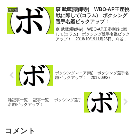
本人王者の世界戦があるのでそれについ
て少し…。井岡 一翔(井岡)がなにかにつ
森 武蔵(薬師寺) WBO-AP王座挑
コラム
けて批判...
戦に際して(コラム) ボクシング
選手名鑑ピックアップ！
2018/10/19
森 武蔵(薬師寺) WBO-AP王座挑戦に際
して(コラム) ボクシング選手名鑑ピック
アップ！ 2018/10/1911月25日、刈谷あ
いおいホールで中日本のホープ、森 武蔵
(薬師寺)がWBOアジアパシフィックフェ
ザー級王者のリチャード・プミ...
ボクシングマニア(雑) ボクシング選手名
鑑ピックアップ！ 2017/09/27
雑記事一覧 -記事一覧- ボクシング選手
名鑑ピックアップ！
コメント