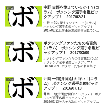
るのだろうか？2月末に世界を獲って以
降、もっともっと盛り上がると思って
中野 吉郎を憶えているか！？(コ
コラム
い...
ラム) ボクシング選手名鑑ピッ
クアップ！ 2017/02/21
中野 吉郎を憶えているか！？(コラム)
ボクシング選手名鑑ピックアップ！
2017/02/21世界王座連続防衛回数ランキ
ングは小休止中。あれ…ほんとにしんど
いんです。さてさて、タイトルに挙げた
のは中野 吉郎(協栄)。第39代日本ウェル
ボクシングファンたちの名言集
コラム
ター級...
(コラム) ボクシング選手名鑑ピ
ックアップ！ 2017/03/09
ボクシングファンたちの名言集(コラム)
ボクシング選手名鑑ピックアップ！
2017/03/09 ボクサーたちの名言集は数
あるものの、ボクシングファンたちの名
言を集めたものってなかなかない。 本日
は、僕がこの耳で聞いた、数々のマニア
井岡 一翔(井岡)は面白い！(コラ
コラム
たちの...
ム) ボクシング選手名鑑ピック
アップ！ 2016/07/13
井岡 一翔(井岡)は面白い！(コラム) ボク
シング選手名鑑ピックアップ！
2016/07/13そろそろ次のピックアップに
行きたいとこですが…。近づいてきた日