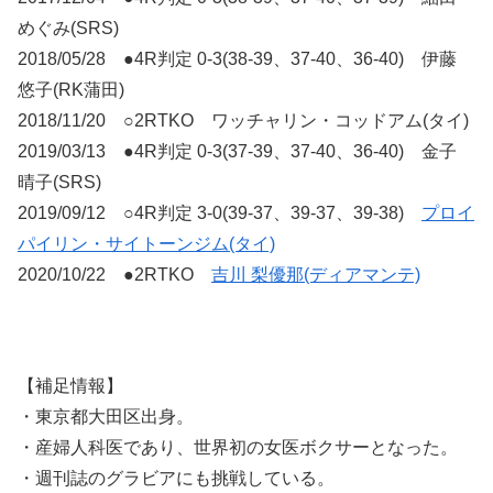
めぐみ(SRS)
2018/05/28 ●4R判定 0-3(38-39、37-40、36-40) 伊藤
悠子(RK蒲田)
2018/11/20 ○2RTKO ワッチャリン・コッドアム(タイ)
2019/03/13 ●4R判定 0-3(37-39、37-40、36-40) 金子
晴子(SRS)
2019/09/12 ○4R判定 3-0(39-37、39-37、39-38)
プロイ
パイリン・サイトーンジム(タイ)
2020/10/22 ●2RTKO
吉川 梨優那(ディアマンテ)
【補足情報】
・東京都大田区出身。
・産婦人科医であり、世界初の女医ボクサーとなった。
・週刊誌のグラビアにも挑戦している。