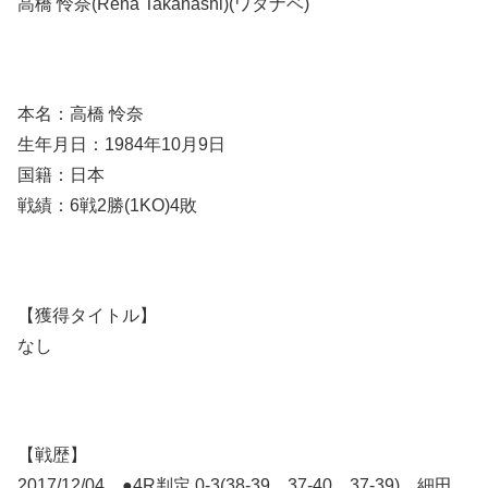
高橋 怜奈(Rena Takahashi)(ワタナベ)
本名：高橋 怜奈
生年月日：1984年10月9日
国籍：日本
戦績：6戦2勝(1KO)4敗
【獲得タイトル】
なし
【戦歴】
2017/12/04 ●4R判定 0-3(38-39、37-40、37-39) 細田