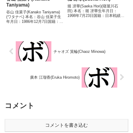
Taniyama)
堀 冴華(Saeka Hori)(寝屋川石
田) 本名：堀 冴華生年月日：
谷山 佳菜子(Kanako Taniyama)
1998年7月23日国籍：日本戦績：
(ワタナベ) 本名：谷山 佳菜子生
4戦2勝2敗 【獲得タイトル】な
年月日：1986年12月7日国籍：日
し 【戦歴】2020/12/13 ●4R判
本戦績：8戦5勝(1KO)2敗1
定 0-3(37-39、37-39、37-39) 浜
分 【獲得タイトル】第3代日本女
田 麻...
子バンタム級王座 【戦歴】
2018/12/01 ○2RTKO...
チャオズ 箕輪(Chaoz Minowa)
廣本 江瑠香(Eruka Hiromoto)
コメント
コメントを書き込む