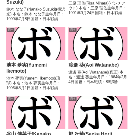
Suzuki)
三原 理佐(Risa Mihara)(パンチア
ウト) 本名：三原 理佐生年月日：
鈴木 なな子(Nanako Suzuki)(横浜
1991年9月24日国籍：日本戦績：
光) 本名：鈴木 なな子生年月日：
1戦1敗 【獲得タイトル】な
1999年7月8日国籍：日本戦績：
し 【戦歴】2021/01/21 ●4R判
14戦9勝(3KO)5敗 【獲得タイト
定 0-3(36-40、36-40、36-40) 堀
ル】第5代日本女子ミニマム級王
日本
日本
口...
座 【戦歴】2017/05/19 ○4R判
定 3-0(4...
池本 夢実(Yumemi
渡邉 葵(Aoi Watanabe)
Ikemoto)
渡邊 葵(Aoi Watanabe)(真正) 本
名：渡邊 葵生年月日：1984年2月
池本 夢実(Yumemi Ikemoto)(琉
4日国籍：日本戦績：8戦3勝
球) 本名：池本 夢実生年月日：
(1KO)5敗 【獲得タイトル】な
1996年5月1日国籍：日本戦績：
し 【戦歴】2017/12/09
12戦10勝(2KO)2敗 【獲得タイト
●1RTKO 白方 愛花(泉
ル】初代日本女子フライ級王座第
日本
日本
北)2018/08/05 ○2R...
3代WBOアジアパシフィック女子
ライトフライ級王座 【戦歴...
谷山 佳菜子(Kanako
堀 冴華(Saeka Hori)