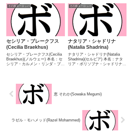
セルビア戦績：16戦9勝(1KO)6敗
年12月13日 国籍：オランダ戦
1分 【獲得タイトル】WBF世界
績：7戦7勝(1KO) 【獲得タイト
その他ヨーロッパ
その他ヨーロッパ
女子ライト級王座 【戦歴】
ル】GBU世界女子フライ級王座
2018/03/31 ●6R判定 ...
第8代WIBF世界女子フライ級王...
セシリア・ブレークフス
ナタリア・シャドリナ
(Cecilia Braekhus)
(Natalia Shadrina)
セシリア・ブレークフス(Cecilia
ナタリア・シャドリナ(Natalia
Braekhus)(ノルウェー) 本名：セ
Shadrina)(セルビア) 本名：ナタ
シリア・カルメン・リンダ・ブレ
リア・ボリソブナ・シャドリナ生
ウス生年月日：1981年9月28日国
年月日：1990年4月21日国籍：セ
籍：ノルウェー戦績：42戦39勝
ルビア戦績：4戦4勝(1KO) 【獲得
(9KO)2敗1分 【獲得タイトル】
タイトル】2013年度ネイション
2005年度欧州選手権女...
ズウィメンズカップライト...
恵 そわか(Sowaka Megumi)
ラゼル・モハメッド(Razel Mohammed)