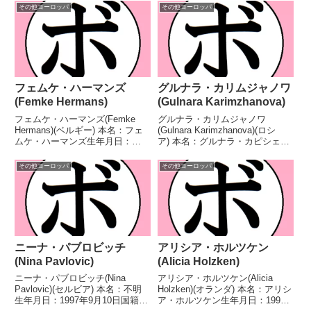
その他ヨーロッパ
その他ヨーロッパ
フェムケ・ハーマンズ
グルナラ・カリムジャノワ
(Femke Hermans)
(Gulnara Karimzhanova)
フェムケ・ハーマンズ(Femke
グルナラ・カリムジャノワ
Hermans)(ベルギー) 本名：フェ
(Gulnara Karimzhanova)(ロシ
ムケ・ハーマンズ生年月日：
ア) 本名：グルナラ・カピシェフ
1990年2月5日国籍：ベルギー戦
ナ・カリムジャノワ生年月日：不
績：24戦19勝(6KO)5敗 【獲得タ
明国籍：ロシア戦績：2戦1勝1
その他ヨーロッパ
その他ヨーロッパ
イトル】ベルギー女子スーパーミ
敗 【獲得タイトル】なし 【戦
ドル級王座WBFインターナショ
歴】■WIBA世界女子ライト級タ
ナル女...
イトルマッチ...
ニーナ・パブロビッチ
アリシア・ホルツケン
(Nina Pavlovic)
(Alicia Holzken)
ニーナ・パブロビッチ(Nina
アリシア・ホルツケン(Alicia
Pavlovic)(セルビア) 本名：不明
Holzken)(オランダ) 本名：アリシ
生年月日：1997年9月10日国籍：
ア・ホルツケン生年月日：1996