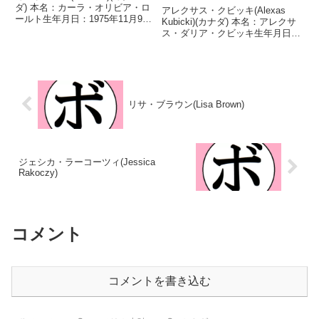
ダ) 本名：カーラ・オリビア・ロ
アレクサス・クビッキ(Alexas
ールト生年月日：1975年11月9日
Kubicki)(カナダ) 本名：アレクサ
国籍：カナダ戦績：18戦18勝
ス・ダリア・クビッキ生年月日：
(7KO) 【獲得タイトル】WIBAイ
2003年12月31日国籍：カナダ戦
ンターナショナル女子ライト級王
績：18戦14勝(3KO)3敗1分 【獲
座第4代WIBA世界女子ライト級
得タイトル】2020年度欧州ユー
王座 ...
ス選手権フライ級優勝(ア...
リサ・ブラウン(Lisa Brown)
ジェシカ・ラーコーツィ(Jessica
Rakoczy)
コメント
コメントを書き込む