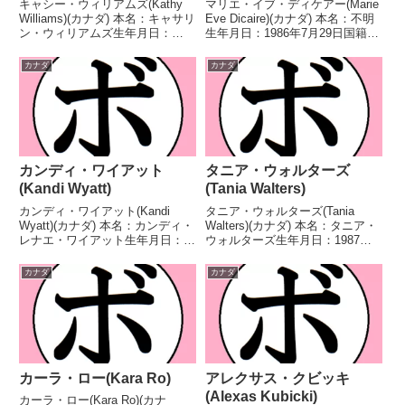
キャシー・ウィリアムズ(Kathy
マリエ・イブ・ディケアー(Marie
Williams)(カナダ) 本名：キャサリ
Eve Dicaire)(カナダ) 本名：不明
ン・ウィリアムズ生年月日：
生年月日：1986年7月29日国籍：
1967年9月8日国籍：カナダ戦
カナダ戦績：20戦18勝(1KO)2
績：18戦13勝(4KO)5敗 【獲得タ
敗 【獲得タイトル】NABF北米女
カナダ
カナダ
イトル】初代WIBA世界女子スー
子スーパーウェルター級王座第4
パーフライ級王座 【戦歴】19...
代IBF世界女子スー...
カンディ・ワイアット
タニア・ウォルターズ
(Kandi Wyatt)
(Tania Walters)
カンディ・ワイアット(Kandi
タニア・ウォルターズ(Tania
Wyatt)(カナダ) 本名：カンディ・
Walters)(カナダ) 本名：タニア・
レナエ・ワイアット生年月日：
ウォルターズ生年月日：1987年8
1991年3月26日国籍：カナダ戦
月8日国籍：カナダ戦績：13戦7
績：19戦13勝(4KO)6敗 【獲得タ
勝(2KO)6敗 【獲得タイトル】カ
カナダ
カナダ
イトル】WBAインターコンチネ
ナダスーパーバンタム級王座IBO
ンタルウェルター級王座 【戦
インターコンチネンタル女子バ
歴】2...
ン...
カーラ・ロー(Kara Ro)
アレクサス・クビッキ
(Alexas Kubicki)
カーラ・ロー(Kara Ro)(カナ