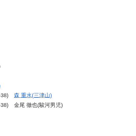
)
)
8-38)
森 重水(三津山)
、38-38) 金尾 徹也(駿河男児)