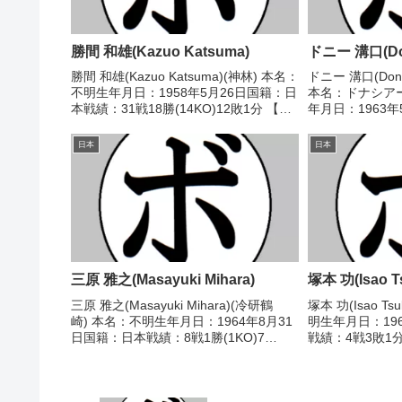
勝間 和雄(Kazuo Katsuma)
ドニー 溝口(Dona
勝間 和雄(Kazuo Katsuma)(神林) 本名：
ドニー 溝口(Donac
不明生年月日：1958年5月26日国籍：日
本名：ドナシア
本戦績：31戦18勝(14KO)12敗1分 【獲
年月日：1963
得タイトル】第5代日本スーパーフライ
戦績：35戦25勝
級王座第7代日本スーパーフライ級王
トル】1989年
日本
日本
座 【戦歴】1980/0...
級優勝第38代日..
三原 雅之(Masayuki Mihara)
塚本 功(Isao T
三原 雅之(Masayuki Mihara)(冷研鶴
塚本 功(Isao T
崎) 本名：不明生年月日：1964年8月31
明生年月日：19
日国籍：日本戦績：8戦1勝(1KO)7
戦績：4戦3敗1
敗 【獲得タイトル】なし 【戦歴】
し 【戦歴】1980
1992/06/19 ●1RKO 鈴木 丈夫(上
点不明) 鍛治 義浩
滝)1993/04/19...
●4...