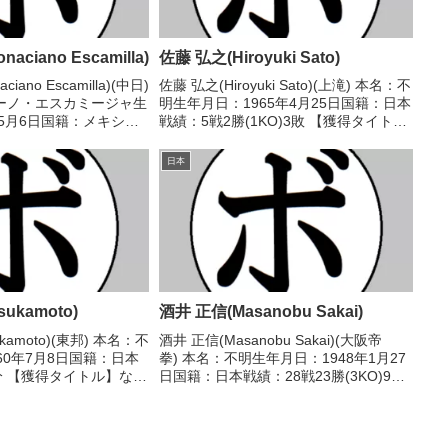
ciano Escamilla)
佐藤 弘之(Hiroyuki Sato)
iano Escamilla)(中日)
佐藤 弘之(Hiroyuki Sato)(上滝) 本名：不
ーノ・エスカミージャ生
明生年月日：1965年4月25日国籍：日本
年5月6日国籍：メキシコ
戦績：5戦2勝(1KO)3敗 【獲得タイト
(18KO)10敗【獲得タイ
ル】なし 【戦歴】1983/12/13
度A級トーナメントライト
●3RKO 黒枝 英敏(大分)1984/09/25
日本
.
○2R...
sukamoto)
酒井 正信(Masanobu Sakai)
sukamoto)(東邦) 本名：不
酒井 正信(Masanobu Sakai)(大阪帝
60年7月8日国籍：日本
拳) 本名：不明生年月日：1948年1月27
分 【獲得タイトル】な
日国籍：日本戦績：28戦23勝(3KO)9敗
/03/17 △4R判定 (採
10分 【獲得タイトル】1965年度西日本
(野口)1980/05/30
フライ級新人王 【戦歴】1965/02/08
○4R判定 (...