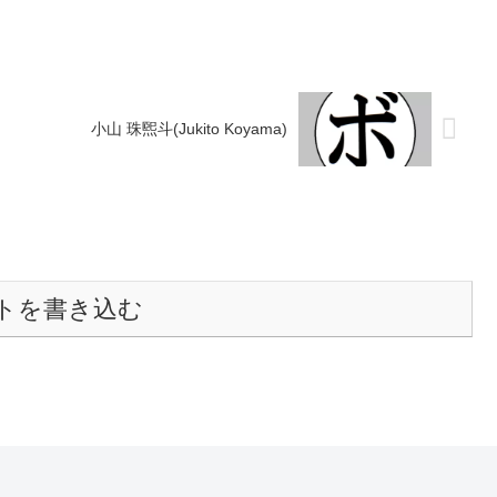
小山 珠煕斗(Jukito Koyama)
トを書き込む