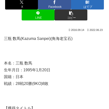
X
Facebook
はてブ
LINE
コピー
2016.09.14
2022.06.23
三瓶 数馬(Kazuma Sanpei)(角海老宝石)
本名：三瓶 数馬
生年月日：1995年1月20日
国籍：日本
戦績：28戦20勝(9KO)8敗
【獲得タイトル】