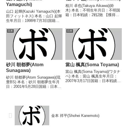
Yamaguchi)
相川 卓也(Takuya Aikawa)(鈴
木) 本名：不明生年月日：不明国
山口 起輝(Kazuki Yamaguchi)(本
籍：日本戦績：2戦2敗 【獲得タ
田フィットネス) 本名：山口 起輝
イトル】なし 【戦歴】
生年月日：1998年7月3日国籍：
1946/08/25 ●4R判定 (採点不
日本戦績：1戦1敗 【獲得タイト
明) 高津 昭吉(京
ル】なし 【戦歴】2023/06/25
日本
日本
浜)1946/12/28 ●4R判定 (採点不
●2RTKO 端山 征一郎(三松
明...
S) 【補足情報】...
砂川 朝都夢(Atom
當山 楓真(Soma Toyama)
Sunagawa)
當山 楓真(Soma Toyama)(ワタナ
ベ) 本名：當山 楓真生年月日：
砂川 朝都夢(Atom Sunagawa)(琉
2007年3月17日国籍：日本戦績：
豊BS) 本名：砂川 朝都夢生年月
5戦3勝(2KO)1敗1分 【獲得タイ
日：2001年5月28日国籍：日本戦
トル】なし 【戦歴】
績：10戦7勝(3KO)3敗 【獲得タ
2025/04/05 △4R判定 1-0(39-
イトル】2024年度西部日本フラ
37、38-38、38...
イ級新人王 【戦歴】
2022/03/27 ○4R判定 ...
金本 祥平(Shohei Kanemoto)