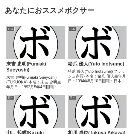
あなたにおススメボクサー
日本
日本
末吉 史明(Fumiaki
猪爪 優人(Yuto Inotsume)
Sueyoshi)
猪爪 優人(Yuto Inotsume)(フラッ
シュ赤羽) 本名：猪爪 優人生年月
末吉 史明(Fumiaki Sueyoshi)
日：1994年8月10日国籍：日本戦
(FUKUOKA) 本名：末吉 史明生
績：4戦2勝2分 【獲得タイトル】
年月日：1992月5年4日国籍：日
なし 【戦歴】2024/09/17 △4R
本戦績：19戦6勝(5KO)12敗1
判定 0-1(38-38、38-38、36-4...
分 【獲得タイトル】2017年度西
日本
日本
部日本フェザー級新人王 【戦
歴】2015/03/15...
山口 起輝(Kazuki
相川 卓也(Takuya Aikawa)