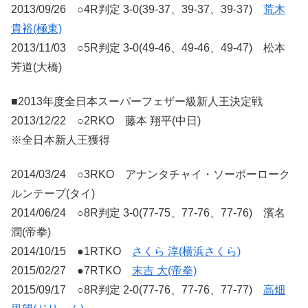
2013/09/26 ○4R判定 3-0(39-37、39-37、39-37)
荒木
貴裕(極東)
2013/11/03 ○5R判定 3-0(49-46、49-46、49-47) 松本
芳道(大橋)
■2013年度全日本スーパーフェザー級新人王決定戦
2013/12/22 ○2RKO 藤本 翔平(中日)
※全日本新人王獲得
2014/03/24 ○3RKO アナンタチャイ・ソーポーローク
ルンテープ(タイ)
2014/06/24 ○8R判定 3-0(77-75、77-76、77-76) 濱名
潤(帝拳)
2014/10/15 ●1RTKO
さくら 淳(横浜さくら)
2015/02/27 ●7RTKO
末吉 大(帝拳)
2015/09/17 ○8R判定 2-0(77-76、77-76、77-77)
高畑