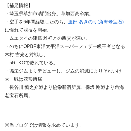
【補足情報】
・埼玉県草加市清門出身。草加西高卒業。
・空手を6年間経験したのち、
渡部 あきのり(角海老宝石)
に憧れて競技を開始。
・ムエタイの津橋 雅祥との親交が深い。
・のちにOPBF東洋太平洋スーパーフェザー級王者となる
木村 吉光と対戦し、
5RTKOで敗れている。
・協栄ジムよりデビューし、ジムの消滅によりそれいけ
太一戦は花形所属、
長谷川 慎之介戦より協栄新宿所属、保坂 剛戦より角海
老宝石所属。
※当ブログでは情報を求めています。