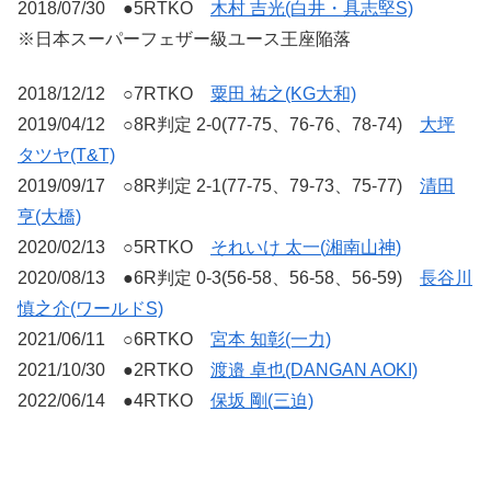
2018/07/30 ●5RTKO
木村 吉光(白井・具志堅S)
※日本スーパーフェザー級ユース王座陥落
2018/12/12 ○7RTKO
粟田 祐之(KG大和)
2019/04/12 ○8R判定 2-0(77-75、76-76、78-74)
大坪
タツヤ(T&T)
2019/09/17 ○8R判定 2-1(77-75、79-73、75-77)
清田
亨(大橋)
2020/02/13 ○5RTKO
それいけ 太一(
湘南山神
)
2020/08/13 ●6R判定 0-3(56-58、56-58、56-59)
長谷川
慎之介(ワールドS)
2021/06/11 ○6RTKO
宮本 知彰(一力)
2021/10/30 ●2RTKO
渡邉 卓也(DANGAN AOKI)
2022/06/14 ●4RTKO
保坂 剛(三迫)