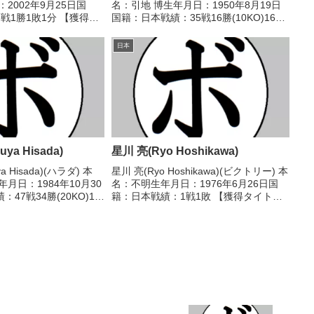
2002年9月25日国
名：引地 博生年月日：1950年8月19日
戦1勝1敗1分 【獲得タ
国籍：日本戦績：35戦16勝(10KO)16敗
年度西日本スーパーライ
3分 【獲得タイトル】第10代日本スーパ
2025/04/06 ○4R
ーウェルター級王座 【戦歴】
日本
1969/06/02 ○...
ya Hisada)
星川 亮(Ryo Hoshikawa)
a Hisada)(ハラダ) 本
星川 亮(Ryo Hoshikawa)(ビクトリー) 本
月日：1984年10月30
名：不明生年月日：1976年6月26日国
47戦34勝(20KO)11
籍：日本戦績：1戦1敗 【獲得タイト
イトル】2016年度A級ト
ル】なし 【戦歴】1993/12/04 ●4R判
トフライ級優勝第40代日
定 (採点不明) 木村 鋭景(帝拳) 【補足
.
情報】・東京都新...