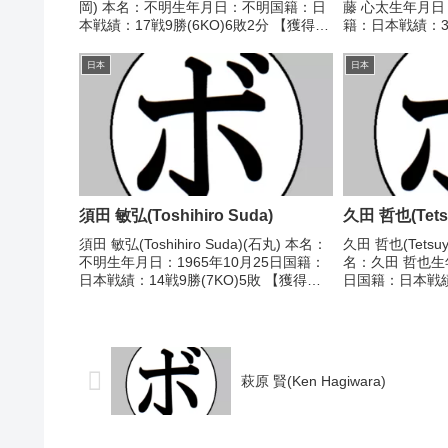
岡) 本名：不明生年月日：不明国籍：日
藤 心太生年月日：
本戦績：17戦9勝(6KO)6敗2分 【獲得タ
籍：日本戦績：3
イトル】なし 【戦歴】■1978年度東日本
イトル】2025
フェザー級新人王予選1978/07/30
ト級新人王 【戦歴】
日本
日本
●3RKO 井上 ...
判定 3-0(40-...
須田 敏弘(Toshihiro Suda)
久田 哲也(Tetsu
須田 敏弘(Toshihiro Suda)(石丸) 本名：
久田 哲也(Tetsuy
不明生年月日：1965年10月25日国籍：
名：久田 哲也生年
日本戦績：14戦9勝(7KO)5敗 【獲得タ
日国籍：日本戦績：
イトル】1988年度東日本ウェルター級
敗2分 【獲得タ
新人王 【戦歴】1988/03/05 ○1RKO
ーナメントライ
浜崎 茂...
本ライトフライ..
萩原 賢(Ken Hagiwara)