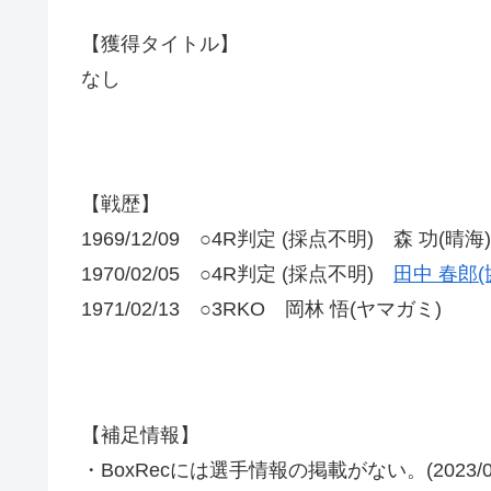
【獲得タイトル】
なし
【戦歴】
1969/12/09 ○4R判定 (採点不明) 森 功(晴海)
1970/02/05 ○4R判定 (採点不明)
田中 春郎(
1971/02/13 ○3RKO 岡林 悟(ヤマガミ)
【補足情報】
・BoxRecには選手情報の掲載がない。(2023/04