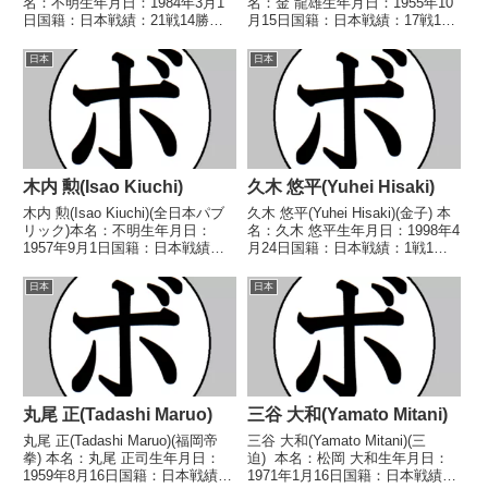
名：不明生年月日：1984年3月1
名：金 龍雄生年月日：1955年10
日国籍：日本戦績：21戦14勝
月15日国籍：日本戦績：17戦10
(10KO)6敗1分【獲得タイトル】
勝(3KO)7敗【獲得タイトル】な
2007年度B級トーナメントフェザ
し【戦歴】1975/06/12 ○4R判定
日本
日本
ー級優勝【戦歴】2004/11/15
(採点不明) 守安 竜也(平
○4RTKO 熊埜御堂...
沼)1975/0...
木内 勲(Isao Kiuchi)
久木 悠平(Yuhei Hisaki)
木内 勲(Isao Kiuchi)(全日本パブ
久木 悠平(Yuhei Hisaki)(金子) 本
リック)本名：不明生年月日：
名：久木 悠平生年月日：1998年4
1957年9月1日国籍：日本戦績：
月24日国籍：日本戦績：1戦1
10戦4勝6敗【獲得タイトル】な
勝 【獲得タイトル】なし 【戦
し【戦歴】1978/10/02
歴】2022/03/25 ○4R判定 3-
日本
日本
●3RKO 渡辺 敬之(金
0(39-37、40-36、40-36) 福田 哲
子)1978/12/12 ●4R判定 (採...
史...
丸尾 正(Tadashi Maruo)
三谷 大和(Yamato Mitani)
丸尾 正(Tadashi Maruo)(福岡帝
三谷 大和(Yamato Mitani)(三
拳) 本名：丸尾 正司生年月日：
迫) 本名：松岡 大和生年月日：
1959年8月16日国籍：日本戦績：
1971年1月16日国籍：日本戦績：