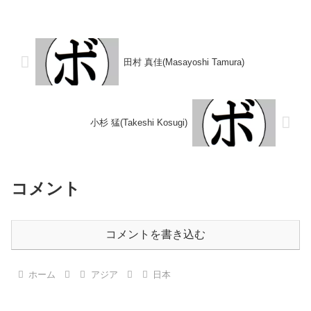
24戦11勝(9KO)12敗1分 【獲得タ
16戦12勝(9KO)4敗 【獲得タイト
イトル】西部日本スーパーウェル
ル】1988年度インターハイフェ
ター級王座 【戦歴】
ザー級優勝(アマチュア)1989年度
1979/12/08 ●3RKO ...
全日本選手権フェ...
田村 真佳(Masayoshi Tamura)
小杉 猛(Takeshi Kosugi)
コメント
コメントを書き込む
ホーム
アジア
日本