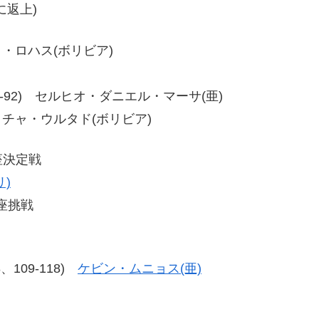
に返上)
チョ・ロハス(ボリビア)
91、97-92) セルヒオ・ダニエル・マーサ(亜)
・ロチャ・ウルタド(ボリビア)
座決定戦
)
座挑戦
18、109-118)
ケビン・ムニョス(亜)