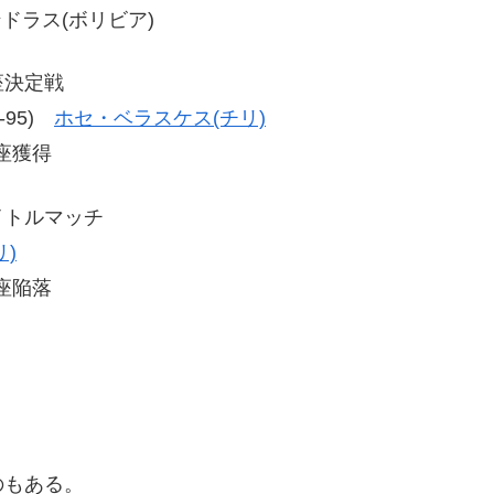
メンドラス(ボリビア)
座決定戦
4-95)
ホセ・ベラスケス(チリ)
座獲得
イトルマッチ
)
座陥落
のもある。