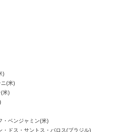
米)
ニ(米)
(米)
)
ョセフ・ベンジャミン(米)
 エドバン・ドス・サントス・バロス(ブラジル)