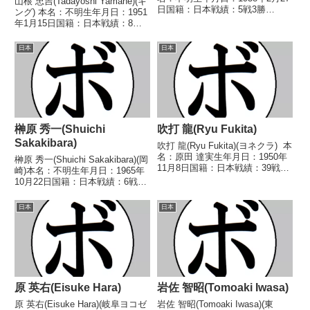
山根 忠吉(Tadayoshi Yamane)(キ
日国籍：日本戦績：5戦3勝
ング) 本名：不明生年月日：1951
(2KO)1敗1分 【獲得タイトル】な
年1月15日国籍：日本戦績：8戦2
し 【戦歴】1980/03/17
勝(1KO)6敗 【獲得タイトル】な
○1RKO 朝日奈 擁三(野
し 【戦歴】1970/08/02
日本
日本
口)1980/05/25 △4...
○2RKO 井上 輝康(笹
崎)1970/08/30...
榊原 秀一(Shuichi
吹打 龍(Ryu Fukita)
Sakakibara)
吹打 龍(Ryu Fukita)(ヨネクラ) 本
名：原田 達実生年月日：1950年
榊原 秀一(Shuichi Sakakibara)(岡
11月8日国籍：日本戦績：39戦22
崎)本名：不明生年月日：1965年
勝(13KO)15敗2分 【獲得タイト
10月22日国籍：日本戦績：6戦2
ル】1973年度全日本フェザー級
勝(1KO)4敗【獲得タイトル】な
新人王第15代OPBF東洋太平洋ス
し【戦歴】■1985年度中日本スー
日本
日本
ーパーフェザー...
パーフライ級新人王予選
1985/06/26 ●1R...
原 英右(Eisuke Hara)
岩佐 智昭(Tomoaki Iwasa)
原 英右(Eisuke Hara)(岐阜ヨコゼ
岩佐 智昭(Tomoaki Iwasa)(東