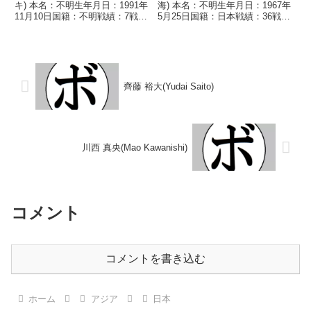
キ) 本名：不明生年月日：1991年
海) 本名：不明生年月日：1967年
11月10日国籍：不明戦績：7戦4
5月25日国籍：日本戦績：36戦23
勝(3KO)2敗1分 【獲得タイトル】
勝(16KO)9敗4分 【獲得タイト
なし 【戦歴】2011/05/15
ル】なし 【戦歴】1989/09/07
○1RKO 内藤 翼(千里馬神
○3RKO 渡辺 隆次(不動
戸)■2012年度中...
野)1989/11/...
齊藤 裕大(Yudai Saito)
川西 真央(Mao Kawanishi)
コメント
コメントを書き込む
ホーム
アジア
日本