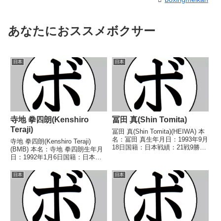
あなたにおススメボクサー
日本
日本
寺地 拳四朗(Kenshiro
冨田 真(Shin Tomita)
Teraji)
冨田 真(Shin Tomita)(HEIWA) 本
名：冨田 真生年月日：1993年9月
寺地 拳四朗(Kenshiro Teraji)
18日国籍：日本戦績：21戦9勝10
(BMB) 本名：寺地 拳四朗生年月
敗2分 【獲得タイトル】な
日：1992年1月6日国籍：日本戦
し 【戦歴】2014/04/06 △4R判
績：28戦26勝(16KO)2敗 【獲得
定 1-1(38-39、39-38、38-38)...
タイトル】2013年度国体成年の
日本
日本
部ライトフライ級優勝(アマチュ
ア)WBCライトフライ...