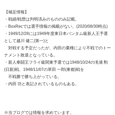
【補足情報】
・戦績/戦歴は判明済みのもののみ記載。
・BoxRecでは選手情報の掲載がない。(2020/08/30時点)
・1949/12/28には1949年度東日本バンタム級新人王予選
として越川 健二(第一)と
対戦する予定だったが、内田の棄権により不戦でのトー
ナメント敗退となっている。
・新人拳闘王フライ級関東予選では1948/10/24の滝浦 勲
(日新)戦、1948/11/07の草田 一郎(東都)戦を
不戦勝で勝ち上がっている。
・内田 功と表記されているものもある。
※当ブログでは情報を求めています。