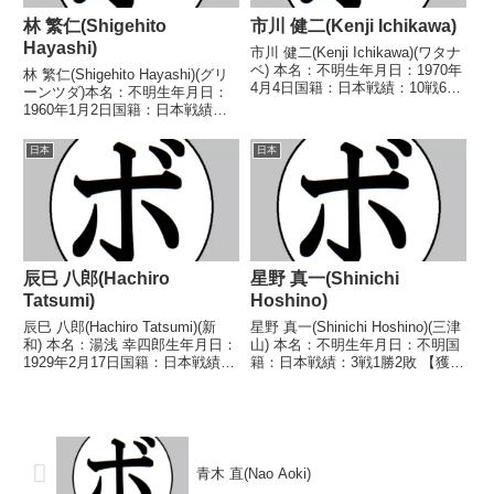
林 繁仁(Shigehito
市川 健二(Kenji Ichikawa)
Hayashi)
市川 健二(Kenji Ichikawa)(ワタナ
ベ) 本名：不明生年月日：1970年
林 繁仁(Shigehito Hayashi)(グリ
4月4日国籍：日本戦績：10戦6勝
ーンツダ)本名：不明生年月日：
(3KO)3敗1分 【獲得タイトル】な
1960年1月2日国籍：日本戦績：8
し 【戦歴】1991/10/10
戦1勝(1KO)6敗1分【獲得タイト
○3RKO 川上 武彦(柏)■1992年度
ル】なし【戦歴】1983/05/17
日本
日本
東日本...
●2RKO 松井 克利(大阪帝
拳)1984/03...
辰巳 八郎(Hachiro
星野 真一(Shinichi
Tatsumi)
Hoshino)
辰巳 八郎(Hachiro Tatsumi)(新
星野 真一(Shinichi Hoshino)(三津
和) 本名：湯浅 幸四郎生年月日：
山) 本名：不明生年月日：不明国
1929年2月17日国籍：日本戦績：
籍：日本戦績：3戦1勝2敗 【獲得
119戦85勝(21KO)26敗6分2無判
タイトル】なし 【戦歴】
定 【獲得タイトル】第2代日本ウ
2013/03/31 ●4R判定 0-3(37-
ェルター級王座第5代日本ウェル
40、38-39、38-39) 櫻井 栄太(富
ター級王座第5代日...
士)...
青木 直(Nao Aoki)