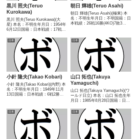
黒川 照夫(Teruo
朝日 輝雄(Teruo Asahi)
Kurokawa)
朝日 輝雄(Teruo Asahi)(極東) 本
名：不明生年月日：不明国籍：日
黒川 照夫(Teruo Kurokawa)(大
本戦績：26戦16勝(4KO)7敗3
星) 本名：不明生年月日：1954年
分 【獲得タイトル】なし 【戦
6月12日国籍：日本戦績：17戦6
歴】1948/05/17 ●3R判定 (採点
勝(2KO)8敗3分 【獲得タイトル】
不明) 柏木 忠四(笹
なし 【戦歴】1975/02/07
日本
日本
崎)1948/05/22 ○4...
○2RKO 萬谷 比登美(常
滑)1975/03/0...
小針 隆夫(Takao Kobari)
山口 拓也(Takuya
Yamaguchi)
小針 隆夫(Takao Kobari)(内野) 本
名：不明生年月日：1949年11月
山口 拓也(Takuya Yamaguchi)(ワ
13日国籍：日本戦績：6戦2勝
ールド日立) 本名：山口 拓也生年
(1KO)4敗 【獲得タイトル】な
月日：1985年8月28日国籍：日本
し 【戦歴】1975/03/23
戦績：23戦4勝(2KO)17敗2
○3RKO 安原 茂夫(オザキ)
分 【獲得タイトル】なし 【戦
日本
日本
1975/08/25 ●...
歴】2013/08/10 △4R判定 1-
0(39-37...