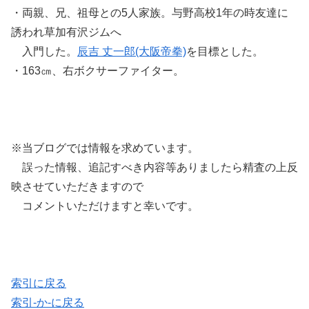
・両親、兄、祖母との5人家族。与野高校1年の時友達に
誘われ草加有沢ジムへ
入門した。
辰吉 丈一郎(大阪帝拳)
を目標とした。
・163㎝、右ボクサーファイター。
※当ブログでは情報を求めています。
誤った情報、追記すべき内容等ありましたら精査の上反
映させていただきますので
コメントいただけますと幸いです。
索引に戻る
索引-か-に戻る