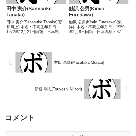
田中 実介(Sanesuke
触沢 公男(Kimio
Tanaka)
Furesawa)
田中 実介(Sanesuke Tanaka)(新
触沢 公男(Kimio Furesawa)(東
和川上) 本名：不明生年月日：
洋) 本名：不明生年月日：1950
1972年12月21日国籍：日本戦
年1月9日国籍：日本戦績：37戦
績：13戦7勝(3KO) 4敗2分 【獲得
24勝(8KO)8敗5分 【獲得タイト
タイトル】1992年度東日本スー
ル】なし 【戦歴】1969/01/09
パーライト級新人王 【戦歴】
○4R判定 (採点不明) 山本 春之
1992/06/15 ●3...
(リキ)...
村田 昌隆(Masataka Murata)
新堀 剛志(Tsuyoshi Niibori)
コメント