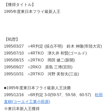
【獲得タイトル】
1995年度東日本フライ級新人王
【戦歴】
1995/03/27 ○4R判定 (採点不明) 鈴木 伸隆(常陸大宮)
1995/07/10 ○4RTKO 津久井 和賢(ゴールド)
1995/08/15 ○2RTKO 岡田 健二(新開)
1995/09/27 ○2RKO 原島 三博(宮田)
1995/10/31 ○2RTKO 河野 美智夫(三迫)
■1995年度東日本フライ級新人王決勝
1995/12/16 ○6R判定 3-0(59-57、59-58、60-57)
松田
直樹(コーエイ工業小田原)
※東日本新人王獲得