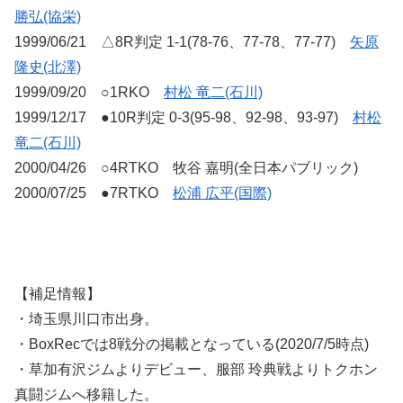
勝弘(協栄)
1999/06/21 △8R判定 1-1(78-76、77-78、77-77)
矢原
隆史(北澤)
1999/09/20 ○1RKO
村松 竜二(石川)
1999/12/17 ●10R判定 0-3(95-98、92-98、93-97)
村松
竜二(石川)
2000/04/26 ○4RTKO 牧谷 嘉明(全日本パブリック)
2000/07/25 ●7RTKO
松浦 広平(国際)
【補足情報】
・埼玉県川口市出身。
・BoxRecでは8戦分の掲載となっている(2020/7/5時点)
・草加有沢ジムよりデビュー、服部 玲典戦よりトクホン
真闘ジムへ移籍した。