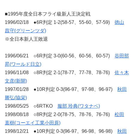
■1995年度全日本フライ級新人王決定戦
1996/02/18 ●6R判定 1-2(58-57、55-60、57-59)
徳山
昌守(グリーンツダ)
※全日本新人王敗退
1996/06/21 ○6R判定 3-0(60-56、60-56、60-57)
谷田部
昇(ワールド日立)
1996/11/08 ○8R判定 2-1(78-77、77-78、78-76)
佐々木
文彦(新開)
1997/01/28 ●10R判定 0-3(96-97、97-98、96-97)
秋田
勝弘(協栄)
1998/05/25 ○6RTKO
服部 玲典(ワタナベ)
1998/08/18 ○8R判定 2-0(78-75、78-76、76-76)
松田
直樹(コーエイ工業小田原)
1998/12/21 ●10R判定 0-3(96-97、96-98、96-98)
秋田