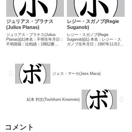
ジュリアス・プラナス
レジー・スガノブ(Regie
(Julius Planas)
Suganob)
ジュリアス・プラナス(Julius
レジー・スガノブ(Regie
Planas)(比)本名：不明生年月日：
Suganob)(比) 本名：レジー・ス
不明国籍：比戦績：19戦2勝
ガノブ生年月日：1997年11月24
(1KO)14敗3分【獲得タイトル】
日国籍：比戦績：19戦18勝
なし【戦歴】1987/12/04 △6R
(7KO)1敗 【獲得タイトル】WBO
判定 (採点不明) レオ・ラミレス
グローバルライトフライ級王
(比)1987/12/08...
座 【戦歴】2018/11/24 ○2RT...
ジェス・マーカ(Jess Maca)
紀本 利文(Toshifumi Kinomoto)
コメント