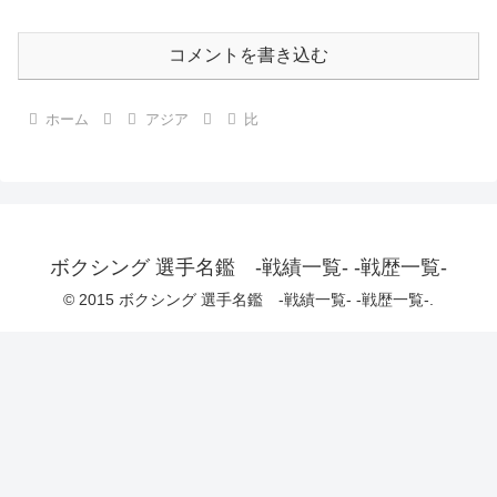
コメントを書き込む
ホーム
アジア
比
ボクシング 選手名鑑 -戦績一覧- -戦歴一覧-
© 2015 ボクシング 選手名鑑 -戦績一覧- -戦歴一覧-.