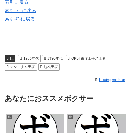
索引に戻る
索引-く-に戻る
索引-C-に戻る
比
1980年代
1990年代
OPBF東洋太平洋王者
ナショナル王者
地域王者
boxingmeikan
あなたにおススメボクサー
比
比