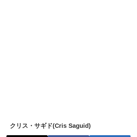
クリス・サギド(Cris Saguid)