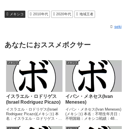
メキシコ
2010年代
2020年代
地域王者
seki
あなたにおススメボクサー
メキシコ
メキシコ
イスラエル・ロドリゲス
イバン・メネセス(Ivan
(Israel Rodriguez Picazo)
Meneses)
イスラエル・ロドリゲス(Israel
イバン・メネセス(Ivan Meneses)
Rodriguez Picazo)(メキシコ) 本
(メキシコ) 本名：不明生年月日：
名：イスラエル・ロドリゲス・ピ
不明国籍：メキシコ戦績：48戦
カソ生年月日：1998年8月3日国
19勝(11KO)27敗2分 【獲得タイ
籍：メキシコ戦績：36戦30勝
トル】WBC中央アメリカミニマ
メキシコ
メキシコ