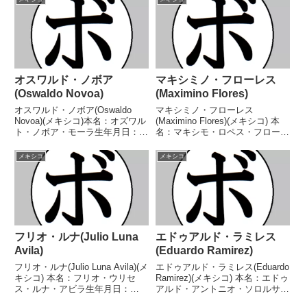
(20KO)6敗 【獲得タイトル】
ム級王座WBOラテンアメリカミ
WBAインターコンチネン...
ニマム級王座WBCスペイン語圏
ラ...
オスワルド・ノボア
マキシミノ・フローレス
(Oswaldo Novoa)
(Maximino Flores)
オスワルド・ノボア(Oswaldo
マキシミノ・フローレス
Novoa)(メキシコ)本名：オズワル
(Maximino Flores)(メキシコ) 本
ト・ノボア・モーラ生年月日：
名：マキシモ・ロペス・フローレ
1982年2月2日国籍：メキシコ戦
ス生年月日：1991年4月6日国
績：28戦14勝(9KO)10敗4分【獲
籍：メキシコ戦績：36戦26勝
メキシコ
メキシコ
得タイトル】ハリスコ州ライトフ
(18KO)6敗2分2無効試合 【獲得
ライ級王座FECOMBOXメキシ
タイトル】IBO世界フライ級王
コ...
座 【戦...
フリオ・ルナ(Julio Luna
エドゥアルド・ラミレス
Avila)
(Eduardo Ramirez)
フリオ・ルナ(Julio Luna Avila)(メ
エドゥアルド・ラミレス(Eduardo
キシコ) 本名：フリオ・ウリセ
Ramirez)(メキシコ) 本名：エドゥ
ス・ルナ・アビラ生年月日：
アルド・アントニオ・ソロルサ・
1998年3月11日国籍：メキシコ戦
ラミレス生年月日：1993年1月17