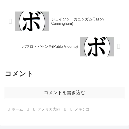
績：28戦25勝(14KO)1敗2分 【獲
日国籍：メキシコ戦績：39戦29
得タイトル】NABA北米ウェルタ
勝(14KO)6敗3分1無効試合 【獲
ー級王座WBC中央アメ...
得タイトル】WBO中央...
ジェイソン・カニンガム(Jason
Cunningham)
パブロ・ビセンテ(Pablo Vicente)
コメント
コメントを書き込む
ホーム
アメリカ大陸
メキシコ