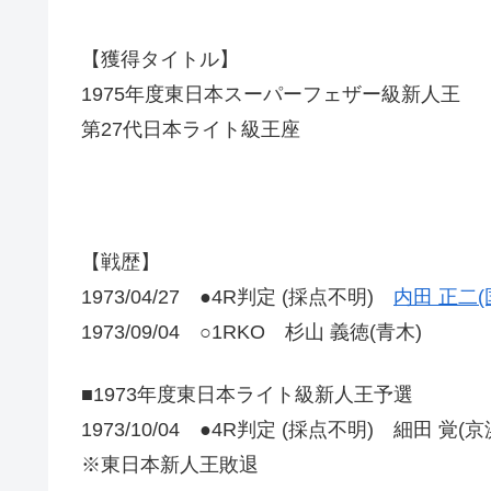
【獲得タイトル】
1975年度東日本スーパーフェザー級新人王
第27代日本ライト級王座
【戦歴】
1973/04/27 ●4R判定 (採点不明)
内田 正二(
1973/09/04 ○1RKO 杉山 義徳(青木)
■1973年度東日本ライト級新人王予選
1973/10/04 ●4R判定 (採点不明) 細田 覚(
※東日本新人王敗退