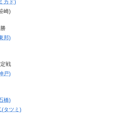
ミカド)
笹崎)
決勝
東邦)
決定戦
神戸)
石橋)
(タツミ)