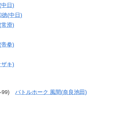
(中日)
和徳(中日)
(常滑)
(帝拳)
オザキ)
6-99)
バトルホーク 風間(奈良池田)