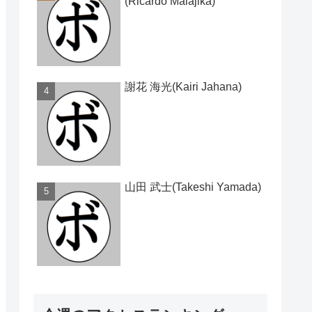
(Ricardo Malajika)
謝花 海光(Kairi Jahana)
山田 武士(Takeshi Yamada)