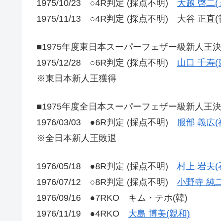
1975/10/23 ○4R判定 (採点不明)
大越 啓二(
1975/11/13 ○4R判定 (採点不明) 大谷 正直(
■1975年度東日本スーパーフェザー級新人王
1975/12/28 ○6R判定 (採点不明)
山口 千寿(
※東日本新人王獲得
■1975年度全日本スーパーフェザー級新人王
1976/03/03 ●6R判定 (採点不明)
服部 義広(
※全日本新人王敗退
1976/05/18 ●8R判定 (採点不明)
村上 岩夫(
1976/07/12 ○8R判定 (採点不明)
小野寺 純二
1976/09/16 ●7RKO キム・テホ(韓)
1976/11/19 ●4RKO
大島 博美(親和)