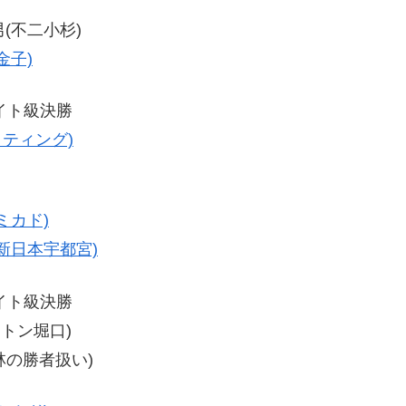
男(不二小杉)
金子)
ライト級決勝
イティング)
ミカド)
(新日本宇都宮)
ライト級決勝
ピストン堀口)
林の勝者扱い)