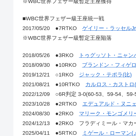
※WBC世界フェザー級暫定王座獲得
■WBC世界フェザー級王座統一戦
2017/05/20 ●7RTKO
ゲイリー・ラッセルJr
※WBC世界フェザー級暫定王座陥落
2018/05/26 ●3RKO
トゥグッソト・ニャンバ
2018/09/30 ●10RKO
ブランドン・フィゲロ
2019/12/21 ○1RKO
ジャック・テポラ(比)
2021/08/21 ●10RTKO
カルロス・カストロ(
2022/12/09 ○6R判定 3-0(60-53、59-
2023/10/28 ●2RTKO
エデュアルド・ヌニェ
2024/08/30 ●2RKO
マリーク・モンゴメリー
2024/12/13 ●2RKO フラディミール・マ
2025/04/11 ●5RTKO
ミゲール・ローマン(