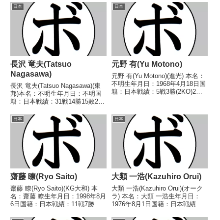
日本
日本
長沢 竜夫(Tatsuo
元野 有(Yu Motono)
Nagasawa)
元野 有(Yu Motono)(進光) 本名：
不明生年月日：1968年4月18日国
長沢 竜夫(Tatsuo Nagasawa)(東
籍：日本戦績：5戦3勝(2KO)2
邦)本名：不明生年月日：不明国
敗 【獲得タイトル】なし 【戦
籍：日本戦績：31戦14勝15敗2分
歴】1992/09/07 ○2RKO 宮西
【獲得タイトル】1965年度全日
邦明(東郷)1993/04/02 ○2RKO
本スーパーフェザー級新人王【戦
日本
日本
二澤...
歴】1963/11/01 ●2RKO 久保
喜美夫(三迫)196...
齋藤 瞭(Ryo Saito)
大類 一浩(Kazuhiro Orui)
齋藤 瞭(Ryo Saito)(KG大和) 本
大類 一浩(Kazuhiro Orui)(オーク
名：齋藤 瞭生年月日：1998年8月
ラ) 本名：大類 一浩生年月日：
6日国籍：日本戦績：11戦7勝
1976年8月1日国籍：日本戦績：1
(4KO)2敗2分 【獲得タイトル】な
戦1勝(1KO) 【獲得タイトル】な
し 【戦歴】2022/09/30
し 【戦歴】1998/02/17