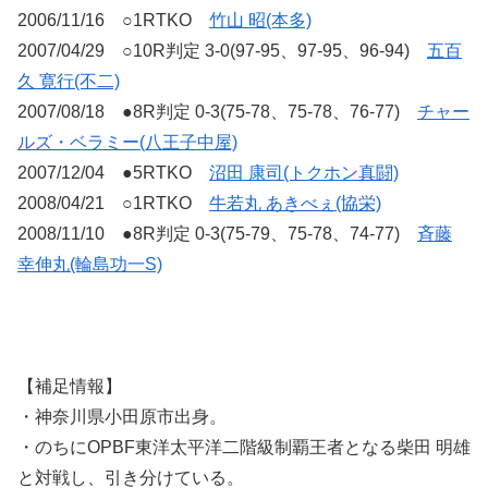
2006/11/16 ○1RTKO
竹山 昭(本多)
2007/04/29 ○10R判定 3-0(97-95、97-95、96-94)
五百
久 寛行(不二)
2007/08/18 ●8R判定 0-3(75-78、75-78、76-77)
チャー
ルズ・ベラミー(八王子中屋)
2007/12/04 ●5RTKO
沼田 康司(トクホン真闘)
2008/04/21 ○1RTKO
牛若丸 あきべぇ(協栄)
2008/11/10 ●8R判定 0-3(75-79、75-78、74-77)
斉藤
幸伸丸(輪島功一S)
【補足情報】
・神奈川県小田原市出身。
・のちにOPBF東洋太平洋二階級制覇王者となる柴田 明雄
と対戦し、引き分けている。