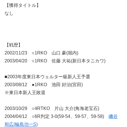
【獲得タイトル】
なし
【戦歴】
2002/11/23 ○1RKO 山口 豪(堀内)
2003/04/20 ○1RKO 佐藤 大祐(新日本タニカワ)
■2003年度東日本ウェルター級新人王予選
2003/08/12 ●1RKO 池田 好治(宮田)
※東日本新人王敗退
2003/10/29 ○4RTKO 片山 大介(角海老宝石)
2004/04/12 ○6R判定 3-0(59-54、59-57、59-58)
磯谷
和広(輪島功一S)