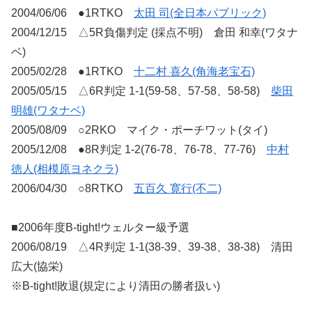
2004/06/06 ●1RTKO
太田 司(全日本パブリック)
2004/12/15 △5R負傷判定 (採点不明) 倉田 和幸(ワタナ
ベ)
2005/02/28 ●1RTKO
十二村 喜久(角海老宝石)
2005/05/15 △6R判定 1-1(59-58、57-58、58-58)
柴田
明雄(ワタナベ)
2005/08/09 ○2RKO マイク・ポーチワット(タイ)
2005/12/08 ●8R判定 1-2(76-78、76-78、77-76)
中村
徳人(相模原ヨネクラ)
2006/04/30 ○8RTKO
五百久 寛行(不二)
■2006年度B-tight!ウェルター級予選
2006/08/19 △4R判定 1-1(38-39、39-38、38-38) 清田
広大(協栄)
※B-tight!敗退(規定により清田の勝者扱い)