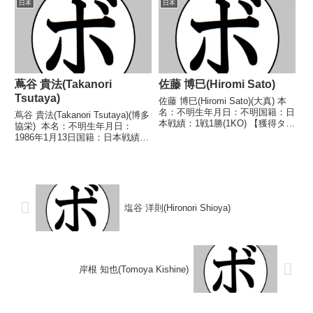
日本
日本
○2RTKO 中村 真也(角海老宝
○4RTKO 山崎 裕史(沼田) 【補
石)2022/12/0...
足情報】・群馬県...
蔦谷 貴法(Takanori
佐藤 博巳(Hiromi Sato)
Tsutaya)
佐藤 博巳(Hiromi Sato)(大真) 本
名：不明生年月日：不明国籍：日
蔦谷 貴法(Takanori Tsutaya)(博多
本戦績：1戦1勝(1KO) 【獲得タイ
協栄) 本名：不明生年月日：
トル】なし 【戦歴】
1986年1月13日国籍：日本戦績：
1961/07/21 ○3RKO 源田 勝(興
11戦8勝(4KO)3敗 【獲得タイト
和) 【補足情報】・BoxRecには
ル】なし 【戦歴】2008/07/28
選手情報の掲載がない。...
○6R判定 2-1(58-57、58-5...
塩谷 洋則(Hironori Shioya)
岸根 知也(Tomoya Kishine)