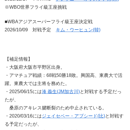
※WBO世界フライ級王座挑戦
■WBAアジアスーパーフライ級王座決定戦
2026/10/09 対戦予定
キム・ウーヒュン(韓)
【補足情報】
・大阪府大阪市平野区出身。
・アマチュア戦績：68戦50勝18敗。興国高、東農大で活
躍。東農大では主将を務めた。
・2025/06/15には
湊 義生(JM加古川)
と対戦する予定だっ
たが、
桑原のアキレス腱断裂のため中止されている。
・2020/03/16には
ジェイセベー・アブシード(比)
と対戦す
る予定だったが、