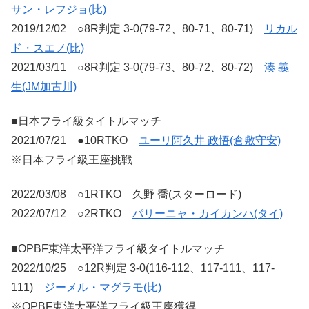
サン・レフジョ(比)
2019/12/02 ○8R判定 3-0(79-72、80-71、80-71)
リカル
ド・スエノ(比)
2021/03/11 ○8R判定 3-0(79-73、80-72、80-72)
湊 義
生(JM加古川)
■日本フライ級タイトルマッチ
2021/07/21 ●10RTKO
ユーリ阿久井 政悟(倉敷守安)
※日本フライ級王座挑戦
2022/03/08 ○1RTKO 久野 喬(スターロード)
2022/07/12 ○2RTKO
パリーニャ・カイカンハ(タイ)
■OPBF東洋太平洋フライ級タイトルマッチ
2022/10/25 ○12R判定 3-0(116-112、117-111、117-
111)
ジーメル・マグラモ(比)
※OPBF東洋太平洋フライ級王座獲得