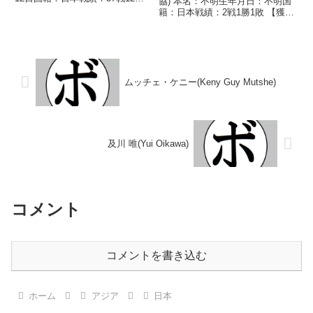
協) 本名：不明生年月日：不明国
(2KO)21敗4分 【獲得タイトル】
籍：日本戦績：2戦1勝1敗 【獲得
なし 【戦歴】1967/06/08 ○4R
タイトル】なし 【戦歴】
判定 (採点不明) 三波 秋夫(三
1949/01/16 ○判定 (ラウンド/採
鷹)1967...
点不明) 小田原 正治(川
崎)1949/03/05 ●6R...
ムッチェ・ケニー(Keny Guy Mutshe)
及川 唯(Yui Oikawa)
コメント
コメントを書き込む
ホーム
アジア
日本