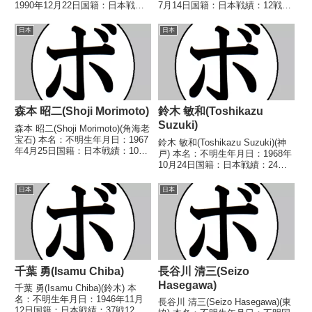
1990年12月22日国籍：日本戦
7月14日国籍：日本戦績：12戦4
績：12戦3勝(2KO)7敗2分 【獲得
勝(3KO)4敗4分 【獲得タイトル】
タイトル】なし 【戦歴】
なし 【戦歴】1990/04/16 ○4R
日本
日本
2015/03/29 ○4R判定 3-0(38-
判定 (採点不明) 石神 誠一(京浜
37、38-37...
川崎)■...
森本 昭二(Shoji Morimoto)
鈴木 敏和(Toshikazu
Suzuki)
森本 昭二(Shoji Morimoto)(角海老
宝石) 本名：不明生年月日：1967
鈴木 敏和(Toshikazu Suzuki)(神
年4月25日国籍：日本戦績：10戦
戸) 本名：不明生年月日：1968年
6勝(2KO) 4敗 【獲得タイトル】
10月24日国籍：日本戦績：24戦
なし 【戦歴】1986/11/29
18勝(11KO)5敗1分 【獲得タイト
○1RKO 伊藤 互祐(カワ
ル】1988年度全日本スーパーフ
日本
日本
イ)1987/05...
ェザー級新人王第31代日本スー
パーフェザー級王座...
千葉 勇(Isamu Chiba)
長谷川 清三(Seizo
Hasegawa)
千葉 勇(Isamu Chiba)(鈴木) 本
名：不明生年月日：1946年11月
長谷川 清三(Seizo Hasegawa)(東
12日国籍：日本戦績：37戦12勝