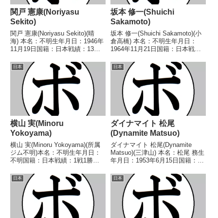
関戸 憲康(Noriyasu
坂本 修一(Shuichi
Sekito)
Sakamoto)
関戸 憲康(Noriyasu Sekito)(晴
坂本 修一(Shuichi Sakamoto)(小
海) 本名：不明生年月日：1946年
倉高橋) 本名：不明生年月日：
11月19日国籍：日本戦績：13戦4
1964年11月21日国籍：日本戦
勝8敗1分 【獲得タイトル】な
績：2戦1勝(1KO)1敗 【獲得タイ
し 【戦歴】1969/12/09 ○4R判
トル】なし 【戦歴】
日本
日本
定 (採点不明) 宮野 照雄(横須
1992/12/05 ●1RKO 井上 秀樹
賀)1970/...
(久留米櫛間)1993/...
横山 実(Minoru
ダイナマイト 松尾
Yokoyama)
(Dynamite Matsuo)
横山 実(Minoru Yokoyama)(所属
ダイナマイト 松尾(Dynamite
ジム不明)本名：不明生年月日：
Matsuo)(三津山) 本名：松尾 務生
不明国籍：日本戦績：1戦1勝
年月日：1953年6月15日国籍：日
(1KO)【獲得タイトル】なし【戦
本戦績：35戦19勝(16KO)11敗5
歴】1946/03/21 ○3RKO 藤原
分 【獲得タイトル】1974年度中
日本
日本
義雄(所属ジム不明)【補足情
日本スーパーフェザー級新人王中
報】・戦績/戦歴は判明済みの...
部日本ライト級王座第...