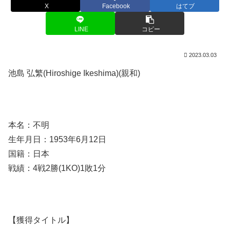
X
Facebook
はてブ
LINE
コピー
2023.03.03
池島 弘繁(Hiroshige Ikeshima)(親和)
本名：不明
生年月日：1953年6月12日
国籍：日本
戦績：4戦2勝(1KO)1敗1分
【獲得タイトル】