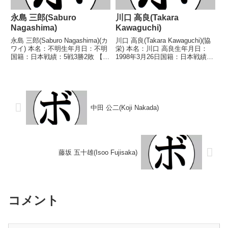
永島 三郎(Saburo
川口 高良(Takara
Nagashima)
Kawaguchi)
永島 三郎(Saburo Nagashima)(カ
川口 高良(Takara Kawaguchi)(協
ワイ) 本名：不明生年月日：不明
栄) 本名：川口 高良生年月日：
国籍：日本戦績：5戦3勝2敗 【獲
1998年3月26日国籍：日本戦績：
得タイトル】なし 【戦歴】
13戦10勝(6KO)2敗1分 【獲得タ
1946/07/10 ○4R判定 (採点不
イトル】2022年度全日本ライト
明) 横井 隆(日東)1946/08/10
級新人王 【戦歴】2022/01/31
○6R判定 ...
○4RTK...
中田 公二(Koji Nakada)
藤坂 五十雄(Isoo Fujisaka)
コメント