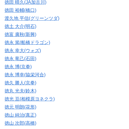
徳田 晴久(JA加古川)
徳田 裕輔(橋口)
渡久地 平信(グリーンツダ)
徳土 大介(明石)
徳富 廣秋(新興)
徳永 篤(船橋ドラゴン)
徳永 幸大(ウォズ)
徳永 竜己(石田)
徳永 博(京拳)
徳永 博幸(協栄河合)
徳久 勝人(京拳)
徳丸 光夫(鈴木)
徳光 亘(相模原ヨネクラ)
徳元 明朗(花形)
徳山 純治(真正)
徳山 次郎(高橋)