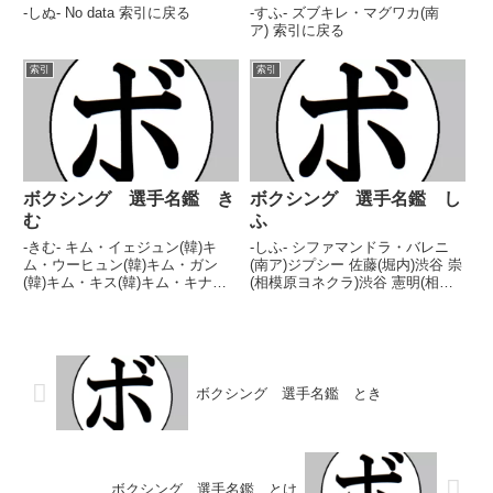
-しぬ- No data 索引に戻る
-すふ- ズブキレ・マグワカ(南
ア) 索引に戻る
索引
索引
ボクシング 選手名鑑 き
ボクシング 選手名鑑 し
む
ふ
-きむ- キム・イェジュン(韓)キ
-しふ- シファマンドラ・バレニ
ム・ウーヒュン(韓)キム・ガン
(南ア)ジプシー 佐藤(堀内)渋谷 崇
(韓)キム・キス(韓)キム・キナム
(相模原ヨネクラ)渋谷 憲明(相模
(韓)キム・グァンソン(韓)キム・
原ヨネクラ)渋谷 則重(高崎)渋谷
グン(韓)キム・サンヒョン(韓)キ
亮太(T&T) 索引に戻る
ム・ジェウォン(韓)キム・ジェチ
ョン(韓)キム・ジェフン(韓)キ
ム・ジュヨ...
ボクシング 選手名鑑 とき
ボクシング 選手名鑑 とけ