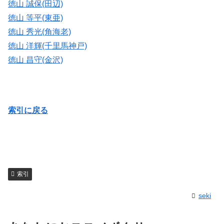
徳山 誠保(田辺)
徳山 等平(東亜)
徳山 秀光(角海老)
徳山 洋輝(千里馬神戸)
徳山 昌守(金沢)
索引に戻る
索引
seki