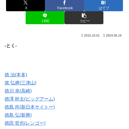
X
Facebook
はてブ
LINE
コピー
2015.10.01
2024.06.19
-とく-
徳 治(本多)
篤 弘將(三津山)
徳川 幸(高崎)
徳澤 幹太(ビッグアーム)
徳島 尚(新日本サイトー)
徳島 弘(新興)
徳田 哲也(レンゴー)