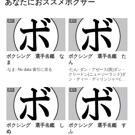
あなたにおススメボクサー
索引
索引
ボクシング 選手名鑑 な
ボクシング 選手名鑑 た
ま
ん
-なま- No data 索引に戻る
-たん- ダン・アゼース(英)ダン・
クリードン(ニュージーランド)ダ
ン・ディー・ディリンジャー(大
橋)丹治 孝男(アベ)ダンテ・スト
ーン(米)ダンテ・ハルドン(メキシ
索引
索引
コ)丹内 瞭(渡嘉敷)ダンリック・
スマボン(比) 索引に戻る
ボクシング 選手名鑑 し
ボクシング 選手名鑑 す
ぬ
ふ