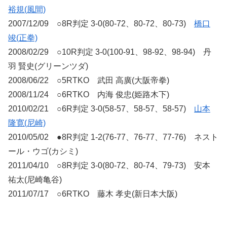
裕規(風間)
2007/12/09 ○8R判定 3-0(80-72、80-72、80-73)
橋口
竣(正拳)
2008/02/29 ○10R判定 3-0(100-91、98-92、98-94) 丹
羽 賢史(グリーンツダ)
2008/06/22 ○5RTKO 武田 高廣(大阪帝拳)
2008/11/24 ○6RTKO 内海 俊忠(姫路木下)
2010/02/21 ○6R判定 3-0(58-57、58-57、58-57)
山本
隆寛(尼崎)
2010/05/02 ●8R判定 1-2(76-77、76-77、77-76) ネスト
ール・ウゴ(カシミ)
2011/04/10 ○8R判定 3-0(80-72、80-74、79-73) 安本
祐太(尼崎亀谷)
2011/07/17 ○6RTKO 藤木 孝史(新日本大阪)