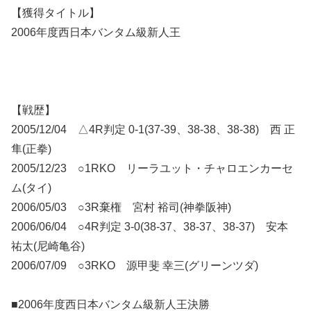
【獲得タイトル】
2006年度西日本バンタム級新人王
【戦歴】
2005/12/04 △4R判定 0-1(37-39、38-38、38-38) 西 正
隼(正拳)
2005/12/23 ○1RKO リーラユット・チャロエンカーセ
ム(タイ)
2006/05/03 ○3R棄権 宮村 裕司(神拳阪神)
2006/06/04 ○4R判定 3-0(38-37、38-37、38-37) 安本
祐太(尼崎亀谷)
2006/07/09 ○3RKO 源甲斐 幸三(グリーンツダ)
■2006年度西日本バンタム級新人王決勝