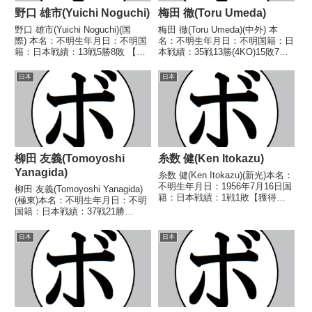
野口 雄市(Yuichi Noguchi)
梅田 徹(Toru Umeda)
野口 雄市(Yuichi Noguchi)(国
梅田 徹(Toru Umeda)(中外) 本
際) 本名：不明生年月日：不明国
名：不明生年月日：不明国籍：日
籍：日本戦績：13戦5勝8敗 【獲
本戦績：35戦13勝(4KO)15敗7
得タイトル】なし 【戦歴】
分 【獲得タイトル】なし 【戦
1959/06/04 ○4R判定 (採点不
歴】1948/04/01 ●4R判定 (採点
日本
日本
明) 玉川 高雄(国
不明) 中島 信男(ピストン堀
際)1959/07/30 ●4R判定 (...
口)1948/04/03...
柳田 友義(Tomoyoshi
糸数 健(Ken Itokazu)
Yanagida)
糸数 健(Ken Itokazu)(新光)本名：
不明生年月日：1956年7月16日国
柳田 友義(Tomoyoshi Yanagida)
籍：日本戦績：1戦1敗【獲得タ
(極東)本名：不明生年月日：不明
イトル】なし【戦歴】
国籍：日本戦績：37戦21勝
1975/10/15 ●4R判定 (採点不
(5KO)10敗6分【獲得タイトル】
明) 守安 竜也(平沼)【補足情
なし【戦歴】1943/10/04 ○4R判
日本
日本
報】・沖縄県那覇市久茂地出
定 (採点不明) 妹尾 孝(日
身。・...
東)1943/12/1...