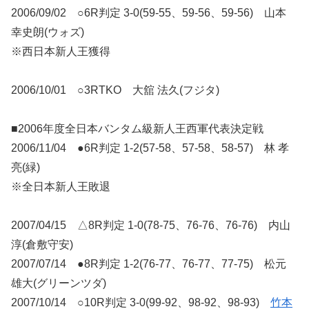
2006/09/02 ○6R判定 3-0(59-55、59-56、59-56) 山本
幸史朗(ウォズ)
※西日本新人王獲得
2006/10/01 ○3RTKO 大舘 法久(フジタ)
■2006年度全日本バンタム級新人王西軍代表決定戦
2006/11/04 ●6R判定 1-2(57-58、57-58、58-57) 林 孝
亮(緑)
※全日本新人王敗退
2007/04/15 △8R判定 1-0(78-75、76-76、76-76) 内山
淳(倉敷守安)
2007/07/14 ●8R判定 1-2(76-77、76-77、77-75) 松元
雄大(グリーンツダ)
2007/10/14 ○10R判定 3-0(99-92、98-92、98-93)
竹本