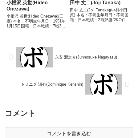
小根沢 英世(Hideo
田中 丈二(Joji Tanaka)
Onezawa)
田中 丈二(Joji Tanaka)(中村小田
原) 本名：不明生年月日：不明国
小根沢 英世(Hideo Onezawa)(三
籍：日本戦績：21戦5勝(2KO)12
鷹) 本名：不明生年月日：1951年
敗4分 【獲得タイトル】な
1月15日国籍：日本戦績：7戦3勝
し 【戦歴】1971/08/22
(2KO)4敗 【獲得タイトル】な
○3RKO 加藤 文夫(野口)■1971年
し 【戦歴】1968/03/25 ○4R判
度東日本フェザー級新人...
定 (採点不明) 福本 修(木
村)1968/04...
永安 潤之介(Junnosuke Nagayasu)
ドミニク 謙心(Dominique Kenshin)
コメント
コメントを書き込む