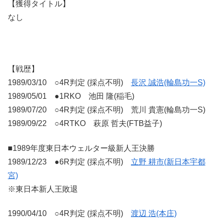
【獲得タイトル】
なし
【戦歴】
1989/03/10 ○4R判定 (採点不明)
長沢 誠浩(輪島功一S)
1989/05/01 ●1RKO 池田 隆(稲毛)
1989/07/20 ○4R判定 (採点不明) 荒川 貴憲(輪島功一S)
1989/09/22 ○4RTKO 萩原 哲夫(FTB益子)
■1989年度東日本ウェルター級新人王決勝
1989/12/23 ●6R判定 (採点不明)
立野 耕市(新日本宇都
宮)
※東日本新人王敗退
1990/04/10 ○4R判定 (採点不明)
渡辺 浩(本庄)