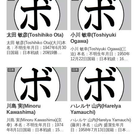
1970/03/01 ●4R判定 (採点不
級王座 【戦歴】2009/11/08
明) 浅井 茂一...
○4R判...
太田 敏彦(Toshihiko Ota)
小川 敏幸(Toshiyuki
Ogawa)
太田 敏彦(Toshihiko Ota)(大川)本
名：不明生年月日：1947年6月30
小川 敏幸(Toshiyuki Ogawa)(三
日国籍：日本戦績：20戦9勝
迫) 本名：不明生年月日：1950年
(1KO)10敗1分【獲得タイトル】
12月22日国籍：日本戦績：16戦7
なし【戦歴】1965/07/28 ●4R判
勝(2KO)6敗3分 【獲得タイトル】
定 (採点不明) 山本 寿和(帝
なし 【戦歴】1969/06/16 ●1R
日本
日本
拳)1966/0...
負傷判定 石田 輝雄(パル
ン)■1969...
川島 実(Minoru
ハレルヤ 山内(Harelya
Kawashima)
Yamauchi)
川島 実(Minoru Kawashima)(京
ハレルヤ 山内(Harelya Yamauchi)
拳) 本名：不明生年月日：1974
(藤井) 本名：山内 盛潔生年月
年8月1日国籍：日本戦績：15戦9
日：1958年7月13日国籍：日本戦
勝(5KO)5敗1分 【獲得タイト
績：8戦1勝(1KO)6敗1分 【獲得