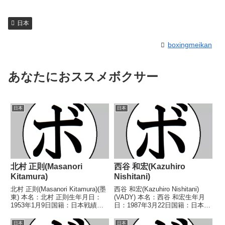
日本
boxingmeikan
あなたにおススメボクサー
日本
日本
北村 正則(Masanori
西谷 和宏(Kazuhiro
Kitamura)
Nishitani)
北村 正則(Masanori Kitamura)(墨
西谷 和宏(Kazuhiro Nishitani)
東) 本名：北村 正則生年月日：
(VADY) 本名：西谷 和宏生年月
1953年1月9日国籍：日本戦績：
日：1987年3月22日国籍：日本戦
26戦8勝(3KO) 13敗5分 【獲得タ
績：28戦21勝(12KO)6敗1分 【獲
イトル】なし 【戦歴】
得タイトル】第61代日本ライト
日本
日本