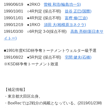
1990/06/19 ●2RKO
曽根 和浩(輪島功一S)
1990/10/01 ○4R判定 (採点不明)
益谷 正巳(国際)
1990/11/01 ●4R判定 (採点不明)
富樫 修(三迫)
1990/12/19 ●1RKO
須田 大(相模原ヨネクラ)
1991/03/30 ○6R判定 3-0(採点不明)
高島 亮樹(新日本サ
イトー)
■1991年度KSD杯争奪トーナメントウェルター級予選
1991/08/22 ●5R判定 (採点不明)
宅間 健夫(石橋)
※KSD杯争奪トーナメント敗退
【補足情報】
・東京都大田区出身。
・BoxRecでは2戦分の掲載となっている。(2019/01/23時