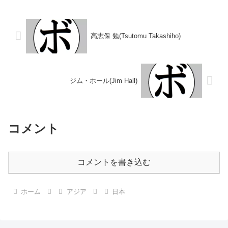
ル】2000年度西日本ウェルター
タイトル】なし 【戦歴】
級新人王 【戦歴】1998/12/14
1983/07/02 ○2RKO ドラゴン
△4R判定 ...
山﨑(平和)■1...
高志保 勉(Tsutomu Takashiho)
ジム・ホール(Jim Hall)
コメント
コメントを書き込む
ホーム
アジア
日本