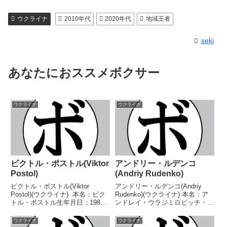
ウクライナ
2010年代
2020年代
地域王者
seki
あなたにおススメボクサー
ウクライナ
ウクライナ
ビクトル・ポストル(Viktor
アンドリー・ルデンコ
Postol)
(Andriy Rudenko)
ビクトル・ポストル(Viktor
アンドリー・ルデンコ(Andriy
Postol)(ウクライナ) 本名：ビク
Rudenko)(ウクライナ) 本名：ア
トル・ポストル生年月日：1984
ンドレイ・ウラジミロビッチ・ル
年1月16日国籍：ウクライナ戦
デンコ生年月日：1983年9月4日
績：39戦33勝(12KO)6敗 【獲得
国籍：ウクライナ戦績：41戦34
ウクライナ
ウクライナ
タイトル】WBCインターナショ
勝(20KO)6敗1無効試合 【獲得タ