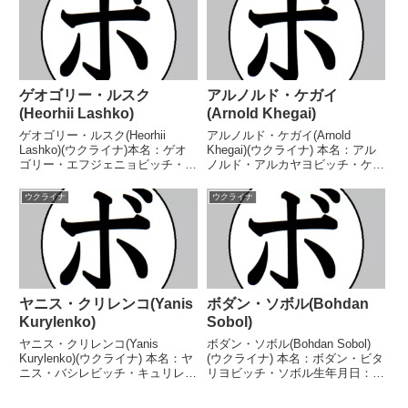
ナルスーパーライト級シルバー
イトル】ウクライナインターナ
王...
シ...
ゲオゴリー・ルスク
アルノルド・ケガイ
(Heorhii Lashko)
(Arnold Khegai)
ゲオゴリー・ルスク(Heorhii
アルノルド・ケガイ(Arnold
Lashko)(ウクライナ)本名：ゲオ
Khegai)(ウクライナ) 本名：アル
ゴリー・エフジェニョビッチ・ル
ノルド・アルカヤヨビッチ・ケガ
スク生年月日：1999年11月15日
イ生年月日：1992年3月15日国
国籍：ウクライナ戦績：11戦10
籍：ウクライナ戦績：27戦23勝
ウクライナ
ウクライナ
勝(5KO)1敗【獲得タイトル】IBF
(14KO)3敗1分 【獲得タイトル】
シルクロードトーナメントスー
なし 【戦歴】2018/08/1...
パ...
ヤニス・クリレンコ(Yanis
ボダン・ソボル(Bohdan
Kurylenko)
Sobol)
ヤニス・クリレンコ(Yanis
ボダン・ソボル(Bohdan Sobol)
Kurylenko)(ウクライナ) 本名：ヤ
(ウクライナ) 本名：ボダン・ビタ
ニス・バシレビッチ・キュリレン
リヨビッチ・ソボル生年月日：
コ生年月日：1995年8月1日国
1999年10月12日国籍：ウクライ
籍：ウクライナ戦績：16戦14勝
ナ戦績：22戦20勝(10KO)1敗1