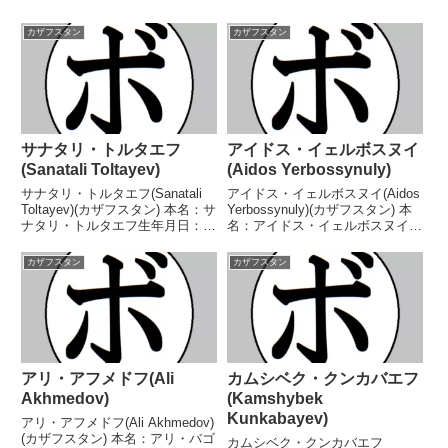
カザフスタン
カザフスタン
サナタリ・トルタエフ
アイドス・イェルボスヌイ
(Sanatali Toltayev)
(Aidos Yerbossynuly)
サナタリ・トルタエフ(Sanatali
アイドス・イェルボスヌイ(Aidos
Toltayev)(カザフスタン) 本名：サ
Yerbossynuly)(カザフスタン) 本
ナタリ・トルタエフ生年月日：
名：アイドス・イェルボスヌイ生
1999年5月26日国籍：カザフスタ
年月日：1991年11月14日国籍：
ン戦績：5戦4勝(2KO)1敗 【獲得
カザフスタン戦績：17戦16勝
カザフスタン
カザフスタン
タイトル】2015年アジアジュニ
(11KO)1敗 【獲得タイトル】
ア選手権バンタム級優勝...
WBCアジア(ABCO)コ...
アリ・アフメドフ(Ali
カムシベク・クンカバエフ
Akhmedov)
(Kamshybek
Kunkabayev)
アリ・アフメドフ(Ali Akhmedov)
(カザフスタン) 本名：アリ・バゴ
カムシベク・クンカバエフ