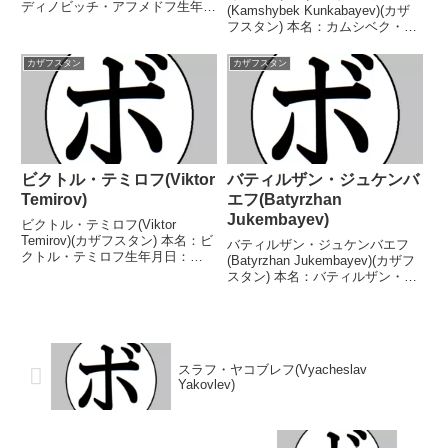
ディノビッチ・アフメドフ生年月
(Kamshybek Kunkabayev)(カザ
日：1995年7月16日国籍：カザフ
フスタン) 本名：カムシベク・ビ
スタン戦績：28戦26勝(18KO)2
センバエビッチ・クンカバエフ生
敗 【獲得タイトル】NABF北米ラ
年月日：1991年11月18日国籍：
カザフスタン
カザフスタン
イトヘビー級ジュニア王座...
カザフスタン戦績：5戦5勝
(4KO) 【獲得タイトル】WBOア
ジアパ...
ビクトル・テミロフ(Viktor
バティルザン・ジュケンバ
Temirov)
エフ(Batyrzhan
Jukembayev)
ビクトル・テミロフ(Viktor
Temirov)(カザフスタン) 本名：ビ
バティルザン・ジュケンバエフ
クトル・テミロフ生年月日：
(Batyrzhan Jukembayev)(カザフ
2000年10月5日国籍：カザフスタ
スタン) 本名：バティルザン・ジ
ン戦績：11戦11勝(8KO) 【獲得
ャクシーバエビッチ・ジュケンバ
タイトル】WBF世界ミドル級王
エフ生年月日：1991年4月5日国
座 【戦歴】2021/07/10 ...
籍：カザフスタン戦績：27戦24
勝(17KO)1敗2無効試合 【...
スラフ・ヤコブレフ(Vyacheslav
Yakovlev)