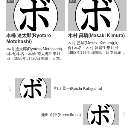
日本
日本
○1RKO 松本 政則(NPヨネク
1979/01/04 ○2RKO 小溝 英之
ラ)1967/0...
(興...
本橋 遼太郎(Ryotaro
木村 昌騎(Masaki Kimura)
Motohashi)
木村 昌騎(Masaki Kimura)(久
保) 本名：木村 昌騎生年月日：
本橋 遼太郎(Ryotaro Motohashi)
1992年11月8日国籍：日本戦績：
(本橋)本名：本橋 遼太郎生年月
9戦4勝(1KO)5敗 【獲得タイト
日：1996年3月20日国籍：日本戦
ル】なし 【戦歴】2013/12/03
績：11戦9勝(2KO)1敗1分【獲得
○4R判定 3-0(40-37、39-37、39-
タイトル】2017年度西日本フェ
3...
ザー級新人王【戦歴】
2015/09/16 ○4R判定...
片山 晃一(Koichi Katayama)
池田 創平(Sohei Ikeda)