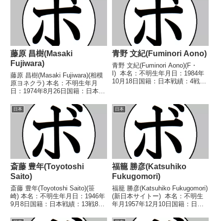
藤原 昌樹(Masaki
青野 文紀(Fuminori Aono)
Fujiwara)
青野 文紀(Fuminori Aono)(F・
I) 本名：不明生年月日：1984年
藤原 昌樹(Masaki Fujiwara)(相模
10月18日国籍：日本戦績：4戦3
原ヨネクラ) 本名：不明生年月
勝(1KO)1敗 【獲得タイトル】な
日：1974年8月26日国籍：日本戦
し 【戦歴】2005/04/07
績：12戦7勝(3KO)5敗 【獲得タ
○1RKO 星野 恭吉(船橋ドラゴ
イトル】なし 【戦歴】
日本
日本
ン)2005/...
1993/03/08 ●2RKO 栗原 勇児
(埼玉中央)1993...
斎藤 豊年(Toyotoshi
福籠 勝彦(Katsuhiko
Saito)
Fukugomori)
斎藤 豊年(Toyotoshi Saito)(笹
福籠 勝彦(Katsuhiko Fukugomori)
崎) 本名：不明生年月日：1946年
(新日本サイトー) 本名：不明生
9月8日国籍：日本戦績：13戦8勝
年月1957年12月10日国籍：日本
(5KO)3敗2分 【獲得タイトル】な
戦績：19戦9勝(3KO)10敗 【獲得
し 【戦歴】1967/03/05
タイトル】なし 【戦歴】