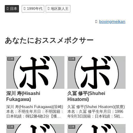
日本
1990年代
地区新人王
boxingmeikan
あなたにおススメボクサー
日本
日本
深川 寿(Hisashi
久冨 修平(Shuhei
Fukagawa)
Hisatomi)
深川 寿(Hisashi Fukagawa)(笹崎)
久冨 修平(Shuhei Hisatomi)(筑豊)
本名：不明生年月日：不明国籍：
本名：久冨 修平生年月日：1996
日本戦績：8戦2勝4敗2分【獲得
年9月3日国籍：日本戦績：5戦3
タイトル】なし【戦歴】
勝(2KO)1敗1分【獲得タイトル】
1947/12/09 △判定 (ラウンド/採
なし【戦歴】2017/04/16
日本
日本
点不明) 吉川 廣成(ピストン堀
○1RTKO 吉里 太一(J中