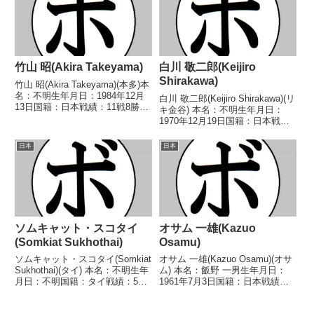
口)■1947年度東日本ライ...
津)2017/06/1...
竹山 昭(Akira Takeyama)
白川 敬二郎(Keijiro
Shirakawa)
竹山 昭(Akira Takeyama)(本多)本
名：不明生年月日：1984年12月
白川 敬二郎(Keijiro Shirakawa)(リ
13日国籍：日本戦績：11戦8勝
キ金谷) 本名：不明生年月日：
(6KO)3敗【獲得タイトル】なし
1970年12月19日国籍：日本戦
【戦歴】2002/07/01 ○1RKO
績：1戦1勝 【獲得タイトル】な
竹内 博之(埼玉中央)2002/11/02
し 【戦歴】1970/12/19 ○4R判
日本
日本
●1...
定 (採点不明) 帆足 栄(福岡中
央) 【補足情...
ソムキャット・スコタイ
オサム 一雄(Kazuo
(Somkiat Sukhothai)
Osamu)
ソムキャット・スコタイ(Somkiat
オサム 一雄(Kazuo Osamu)(オサ
Sukhothai)(タイ) 本名：不明生年
ム) 本名：飯野 一男生年月日：
月日：不明国籍：タイ戦績：5戦
1961年7月3日国籍：日本戦績：
2勝(2KO)3敗 【獲得タイトル】タ
32戦18勝(11KO)12敗2分 【獲得
イ国バンタム級王座 【戦歴】
タイトル】1980年度全日本バン