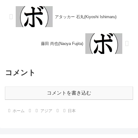
1977/08/01 ○4RKO キングペ
タム級新人王 【戦歴】
ッチ・ワッチラサク...
1980/03/02 ○3RKO ...
アタッカー 石丸(Kiyoshi Ishimaru)
藤田 尚也(Naoya Fujita)
コメント
コメントを書き込む
ホーム
アジア
日本