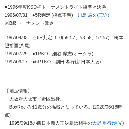
■1996年度KSD杯トーナメントライト級準々決勝
1996/07/31 ●5R判定 (採点不明)
川島 辰久(三迫)
※B級トーナメント敗退
1997/04/03 △6R判定 １-0(59-57、58-58、57-57) 橋本
照裕匡(八尾)
1997/07/29 ●1RKO 細谷 厚志(オークラ)
1997/09/17 ●6RTKO 副田 孝行(新日本大阪)
【補足情報】
・大阪府大阪市平野区出身。
・BoxRecでは1戦分の掲載となっている。(2020/06/18時
点)
・1995/09/18の西日本新人王決勝は相手の
大野 重行(進光)