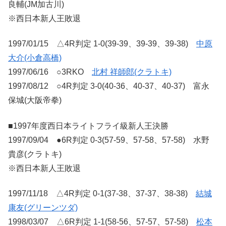
良輔(JM加古川)
※西日本新人王敗退
1997/01/15 △4R判定 1-0(39-39、39-39、39-38)
中原
大介(小倉高橋)
1997/06/16 ○3RKO
北村 祥師郎(クラトキ)
1997/08/12 ○4R判定 3-0(40-36、40-37、40-37) 富永
保城(大阪帝拳)
■1997年度西日本ライトフライ級新人王決勝
1997/09/04 ●6R判定 0-3(57-59、57-58、57-58) 水野
貴彦(クラトキ)
※西日本新人王敗退
1997/11/18 △4R判定 0-1(37-38、37-37、38-38)
結城
康友(グリーンツダ)
1998/03/07 △6R判定 1-1(58-56、57-57、57-58)
松本