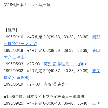
第18代日本ミニマム級王座
【戦歴】
1995/01/10 ○4R判定 2-0(39-38、39-38、38-38)
岡部
裕輔(グリーンツダ)
1995/03/19 ●4R判定 0-3(38-39、38-39、38-39)
飯田
大介(三津山)
1995/05/03 ○2RKO
可児 記清(岐阜ヨコゼキ)
1995/09/02 ○4R判定 2-0(40-37、40-38、39-39)
恵良
敏彦(小倉高橋)
1996/06/19 ○2RKO 斉藤 潤(進光)
■1996年度西日本ライトフライ級新人王準決勝
1996/09/25 ●4R判定 0-3(36-40、36-40、36-40) 三俣