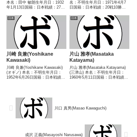
本名：田中 敏朗生年月日：1932
名：不明生年月日：1971年4月7
年1月13日国籍：日本戦績：27戦
日国籍：日本戦績：20戦10勝
11勝(3KO)12敗4分【獲得タイト
(2KO)8敗2分 【獲得タイトル】
ル】1951年度全日本選手権ライ
1991年度KSD杯争奪B級トーナメ
日本
日本
トフライ級優勝(アマチュア)1954
ントスーパーバンタム級優
年度全日本選手権...
勝 【戦歴】1988/11/1...
川崎 良兼(Yoshikane
片山 雅孝(Masataka
Kawasaki)
Katayama)
川崎 良兼(Yoshikane Kawasaki)
片山 雅孝(Masataka Katayama)
(オギノ) 本名：不明生年月日：
(三津山) 本名：不明生年月日：
1952年6月26日国籍：日本戦績：
1960年5月11日国籍：日本戦績：
4戦1勝(1KO)3敗 【獲得タイト
15戦5勝(4KO)9敗1分 【獲得タイ
ル】なし 【戦歴】■1969年度東
トル】1982年度中日本フェザー
日本バンタム級新人王予選
級新人王 【戦歴】1980/07/23
1969/09/04 ●4R...
●4R判定 ...
川口 真男(Masao Kawaguchi)
成沢 正義(Masayoshi Narusawa)