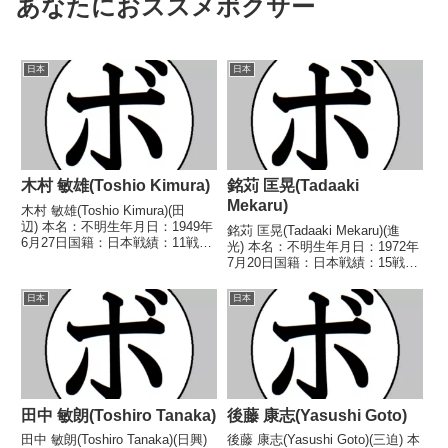
あなたにおススメボクサー
日本
日本
木村 敏雄(Toshio Kimura)
銘苅 匡晃(Tadaaki
Mekaru)
木村 敏雄(Toshio Kimura)(田
辺) 本名：不明生年月日：1949年
銘苅 匡晃(Tadaaki Mekaru)(進
6月27日国籍：日本戦績：11戦3
光) 本名：不明生年月日：1972年
勝(3KO)7敗1分 【獲得タイトル】
7月20日国籍：日本戦績：15戦7
なし 【戦歴】1968/02/08
勝(4KO)8敗 【獲得タイトル】な
○3RKO 坂井 幸雄(三
し 【戦歴】1990/10/05
日本
日本
迫)1968/03/06 ...
○3RKO 東 一郎(洛
翠)1992/04/09 ○4...
田中 敏朗(Toshiro Tanaka)
後藤 康志(Yasushi Goto)
田中 敏朗(Toshiro Tanaka)(日興)
後藤 康志(Yasushi Goto)(三迫) 本