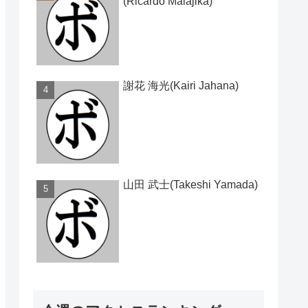
(Ricardo Malajika)
謝花 海光(Kairi Jahana)
山田 武士(Takeshi Yamada)