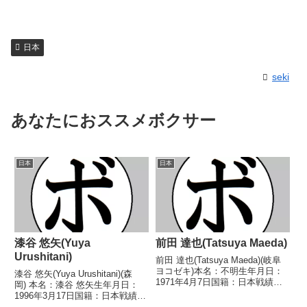
日本
seki
あなたにおススメボクサー
日本
日本
漆谷 悠矢(Yuya
前田 達也(Tatsuya Maeda)
Urushitani)
前田 達也(Tatsuya Maeda)(岐阜
ヨコゼキ)本名：不明生年月日：
漆谷 悠矢(Yuya Urushitani)(森
1971年4月7日国籍：日本戦績：9
岡) 本名：漆谷 悠矢生年月日：
戦4勝(2KO)4敗1分【獲得タイト
1996年3月17日国籍：日本戦績：
ル】なし【戦歴】1995/03/12
12戦5勝(3KO)5敗2分 【獲得タイ