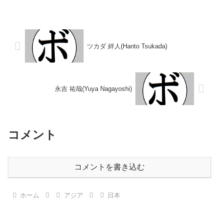
勝(2KO)10敗 【獲得タイトル】な
績：13戦7勝(4KO)5敗1分 【獲得
し 【戦歴】1976/10/25 ○4R判
タイトル】2022年度東日本スー
定 (採点不明) 成清 正夫(埼玉中
パーフライ級新人王 【戦歴】
央)1...
2021/04/02...
ツカダ 絆人(Hanto Tsukada)
永吉 祐哉(Yuya Nagayoshi)
コメント
コメントを書き込む
ホーム
アジア
日本