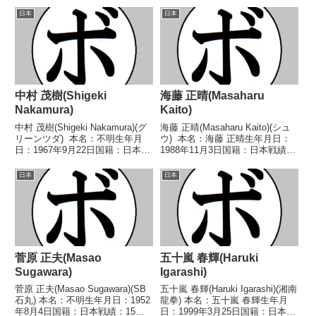
●1RKO 鷹條 直人(中
トル】なし 【戦歴】■2021年度
日本
日本
日)1995/05/03 ○...
西日本フライ級新人王準決勝
2021/07/25 ●...
中村 茂樹(Shigeki
海藤 正晴(Masaharu
Nakamura)
Kaito)
中村 茂樹(Shigeki Nakamura)(グ
海藤 正晴(Masaharu Kaito)(シュ
リーンツダ) 本名：不明生年月
ウ) 本名：海藤 正晴生年月日：
日：1967年9月22日国籍：日本戦
1988年11月3日国籍：日本戦績：
績：13戦8勝(4KO)3敗2分 【獲得
9戦7勝(3KO)2敗 【獲得タイト
タイトル】1993年度西日本スー
ル】なし 【戦歴】2014/11/13
日本
日本
パーバンタム級新人王 【戦歴】
○4R判定 2-0(40-36、39-37...
1991/05/...
菅原 正夫(Masao
五十嵐 春輝(Haruki
Sugawara)
Igarashi)
菅原 正夫(Masao Sugawara)(SB
五十嵐 春輝(Haruki Igarashi)(湘南
石丸) 本名：不明生年月日：1952
龍拳) 本名：五十嵐 春輝生年月
年8月4日国籍：日本戦績：15戦5
日：1999年3月25日国籍：日本戦