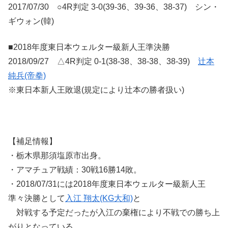
2017/07/30 ○4R判定 3-0(39-36、39-36、38-37) シン・
ギウォン(韓)
■2018年度東日本ウェルター級新人王準決勝
2018/09/27 △4R判定 0-1(38-38、38-38、38-39)
辻本
純兵(帝拳)
※東日本新人王敗退(規定により辻本の勝者扱い)
【補足情報】
・栃木県那須塩原市出身。
・アマチュア戦績：30戦16勝14敗。
・2018/07/31には2018年度東日本ウェルター級新人王
準々決勝として
入江 翔太(KG大和)
と
対戦する予定だったが入江の棄権により不戦での勝ち上
がりとなっている。